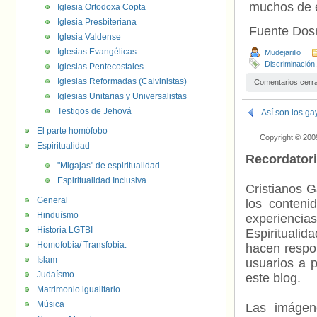
muchos de e
Iglesia Ortodoxa Copta
Iglesia Presbiteriana
Fuente Do
Iglesia Valdense
Iglesias Evangélicas
Mudejarillo
Discriminación
Iglesias Pentecostales
Iglesias Reformadas (Calvinistas)
Comentarios cerr
Iglesias Unitarias y Universalistas
Testigos de Jehová
Así son los g
El parte homófobo
Copyright © 200
Espiritualidad
Recordator
"Migajas" de espiritualidad
Espiritualidad Inclusiva
Cristianos G
General
los contenid
Hinduísmo
experienci
Historia LGTBI
Espiritualid
Homofobia/ Transfobia.
hacen respo
Islam
usuarios a p
Judaísmo
este blog.
Matrimonio igualitario
Música
Las imágene