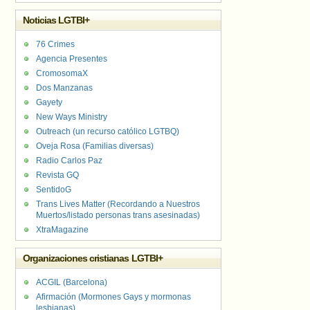
Noticias LGTBI+
76 Crimes
Agencia Presentes
CromosomaX
Dos Manzanas
Gayety
New Ways Ministry
Outreach (un recurso católico LGTBQ)
Oveja Rosa (Familias diversas)
Radio Carlos Paz
Revista GQ
SentidoG
Trans Lives Matter (Recordando a Nuestros
Muertos/listado personas trans asesinadas)
XtraMagazine
Organizaciones cristianas LGTBI+
ACGIL (Barcelona)
Afirmación (Mormones Gays y mormonas
lesbianas)