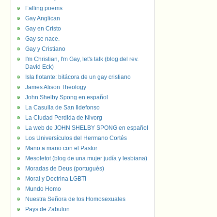
Falling poems
Gay Anglican
Gay en Cristo
Gay se nace.
Gay y Cristiano
I'm Christian, I'm Gay, let's talk (blog del rev.
David Eck)
Isla flotante: bitácora de un gay cristiano
James Alison Theology
John Shelby Spong en español
La Casulla de San Ildefonso
La Ciudad Perdida de Nivorg
La web de JOHN SHELBY SPONG en español
Los Universículos del Hermano Cortés
Mano a mano con el Pastor
Mesoletot (blog de una mujer judía y lesbiana)
Moradas de Deus (portugués)
Moral y Doctrina LGBTI
Mundo Homo
Nuestra Señora de los Homosexuales
Pays de Zabulon