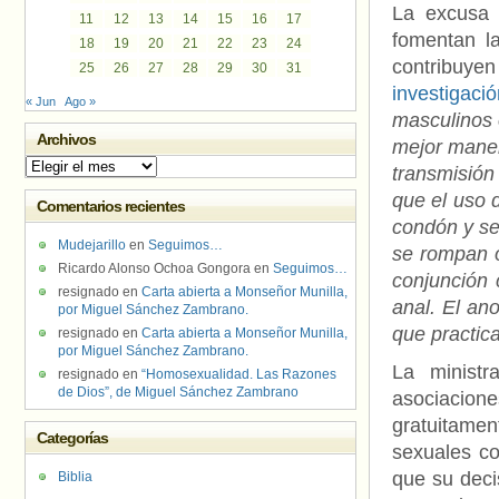
La excusa 
11
12
13
14
15
16
17
fomentan l
18
19
20
21
22
23
24
contribuy
25
26
27
28
29
30
31
investigació
« Jun
Ago »
masculinos 
Archivos
mejor maner
Archivos
transmisión 
que el uso d
Comentarios recientes
condón y se
Mudejarillo
en
Seguimos…
se rompan o
Ricardo Alonso Ochoa Gongora
en
Seguimos…
conjunción 
resignado
en
Carta abierta a Monseñor Munilla,
anal. El ano
por Miguel Sánchez Zambrano.
que practica
resignado
en
Carta abierta a Monseñor Munilla,
por Miguel Sánchez Zambrano.
La ministr
resignado
en
“Homosexualidad. Las Razones
de Dios”, de Miguel Sánchez Zambrano
asociacio
gratuitame
Categorías
sexuales c
que su deci
Biblia