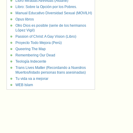
Libro Miradas Atrevidas (Aldarte)
Libro: Sobre la Opción por los Pobres.
Manual Educativo Diversidad Sexual (MOVILH)
Opus libros
Otro Dios es posible (serie de los hermanos
López Vigil)
Passion of Christ: A Gay Vision (Libro)
Proyecto Todo Mejora (Perú)
Queering The Map
Remembering Our Dead
Teología Indecente
Trans Lives Matter (Recordando a Nuestros
Muertos/listado personas trans asesinadas)
Tu vida va a mejorar
WEB Islam