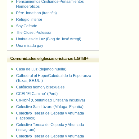
Pensamientos Cristianos-Pensamientos
Homoeróticos
Père Jonathan (francés)
Refugio Interior
Soy Cofrade
The Closet Professor
Umbrales de Luz (Blog de José Arregi)
Una mirada gay
Comunidades e Iglesias cristianas LGTBI+
Casa de Luz (dejando huella)
Cathedral of Hope/Catedral de la Esperanza
(Texas, EE.UU.)
Católicos homo y bisexuales
CCEI "El Camino" (Perú)
Co-libr-í (Comunidad Cristiana inclusiva)
Colectivo San Lázaro (Málaga, España)
Colectivo Teresa de Cepeda y Ahumada
(Facebook)
Colectivo Teresa de Cepeda y Ahumada
(Instagram)
Colectivo Teresa de Cepeda y Ahumada