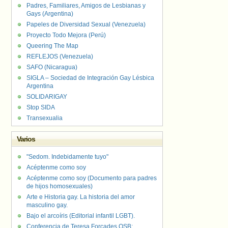
Padres, Familiares, Amigos de Lesbianas y
Gays (Argentina)
Papeles de Diversidad Sexual (Venezuela)
Proyecto Todo Mejora (Perú)
Queering The Map
REFLEJOS (Venezuela)
SAFO (Nicaragua)
SIGLA – Sociedad de Integración Gay Lésbica
Argentina
SOLIDARIGAY
Stop SIDA
Transexualia
Varios
"Sedom. Indebidamente tuyo"
Acéptenme como soy
Acéptenme como soy (Documento para padres
de hijos homosexuales)
Arte e Historia gay. La historia del amor
masculino gay.
Bajo el arcoíris (Editorial infantil LGBT).
Conferencia de Teresa Forcades OSB: