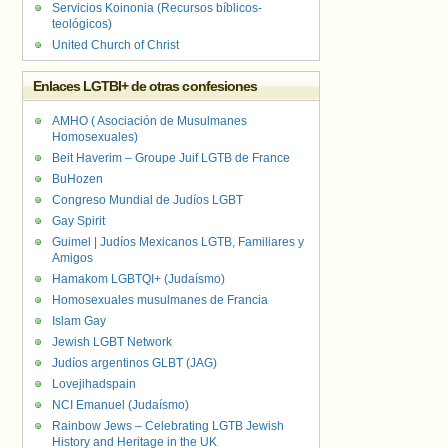
Servicios Koinonia (Recursos bíblicos-
teológicos)
United Church of Christ
Enlaces LGTBI+ de otras confesiones
AMHO ( Asociación de Musulmanes
Homosexuales)
Beit Haverim – Groupe Juif LGTB de France
BuHozen
Congreso Mundial de Judíos LGBT
Gay Spirit
Guimel | Judíos Mexicanos LGTB, Familiares y
Amigos
Hamakom LGBTQI+ (Judaísmo)
Homosexuales musulmanes de Francia
Islam Gay
Jewish LGBT Network
Judíos argentinos GLBT (JAG)
Lovejihadspain
NCI Emanuel (Judaísmo)
Rainbow Jews – Celebrating LGTB Jewish
History and Heritage in the UK