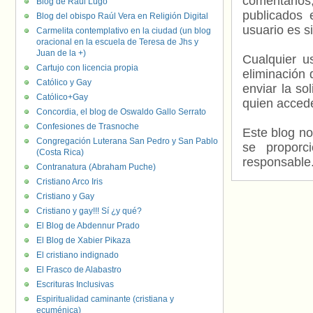
comentarios,
Blog de Raúl Lugo
publicados 
Blog del obispo Raúl Vera en Religión Digital
usuario es s
Carmelita contemplativo en la ciudad (un blog
oracional en la escuela de Teresa de Jhs y
Juan de la +)
Cualquier us
Cartujo con licencia propia
eliminación 
Católico y Gay
enviar la so
Católico+Gay
quien accede
Concordia, el blog de Oswaldo Gallo Serrato
Confesiones de Trasnoche
Este blog no
Congregación Luterana San Pedro y San Pablo
se proporc
(Costa Rica)
responsable
Contranatura (Abraham Puche)
Cristiano Arco Iris
Cristiano y Gay
Cristiano y gay!!! Sí ¿y qué?
El Blog de Abdennur Prado
El Blog de Xabier Pikaza
El cristiano indignado
El Frasco de Alabastro
Escrituras Inclusivas
Espiritualidad caminante (cristiana y
ecuménica)