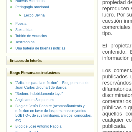
Nuevos Miembros
propiedad de
Pedagogía oracional
reproducen s
lucro. Por s
Lectio Divina
cuestión inm
Poesía
comerciales 
Sexualidad
tipo.
Tablón de Anuncios
Testimonios
El propieta
Una batería de buenas noticias
contenido. 
información 
Enlaces de Interés
Los comenta
Blogs Personales inclusivos
publicados 
reservándos
"Artículos para la reflexión" – Blog personal de
Juan Carlos Urquhart de Barros.
difamatorio
"Sedom. Indebidamente tuyo"
discriminat
Anglicanum Scriptorium
comentarios
Blog de Jesús Donaire (acompañamiento y
públicas o 
reflexión en favor de las personas creyentes
aquellos c
LGBTIQ+, de sus familiares, amigos, conocidos,
cualquier c
etc)
publicada.
Blog de José Antonio Pagola