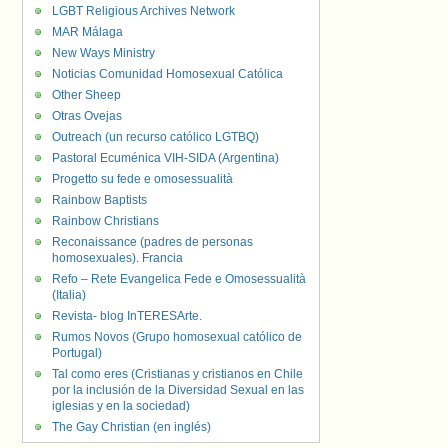
LGBT Religious Archives Network
MAR Málaga
New Ways Ministry
Noticias Comunidad Homosexual Católica
Other Sheep
Otras Ovejas
Outreach (un recurso católico LGTBQ)
Pastoral Ecuménica VIH-SIDA (Argentina)
Progetto su fede e omosessualità
Rainbow Baptists
Rainbow Christians
Reconaissance (padres de personas
homosexuales). Francia
Refo – Rete Evangelica Fede e Omosessualità
(Italia)
Revista- blog InTERESArte.
Rumos Novos (Grupo homosexual católico de
Portugal)
Tal como eres (Cristianas y cristianos en Chile
por la inclusión de la Diversidad Sexual en las
iglesias y en la sociedad)
The Gay Christian (en inglés)