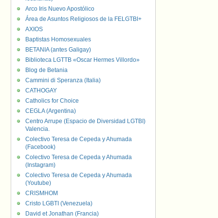
Arco Iris Nuevo Apostólico
Área de Asuntos Religiosos de la FELGTBI+
AXIOS
Baptistas Homosexuales
BETANIA (antes Galigay)
Biblioteca LGTTB «Oscar Hermes Villordo»
Blog de Betania
Cammini di Speranza (Italia)
CATHOGAY
Catholics for Choice
CEGLA (Argentina)
Centro Arrupe (Espacio de Diversidad LGTBI)
Valencia.
Colectivo Teresa de Cepeda y Ahumada
(Facebook)
Colectivo Teresa de Cepeda y Ahumada
(Instagram)
Colectivo Teresa de Cepeda y Ahumada
(Youtube)
CRISMHOM
Cristo LGBTI (Venezuela)
David et Jonathan (Francia)