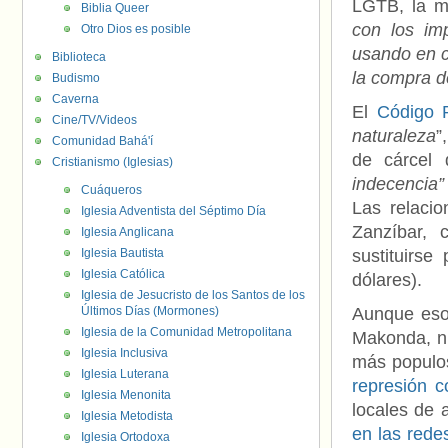
LGTB, la m
Biblia Queer
con los im
Otro Dios es posible
usando en c
Biblioteca
la compra d
Budismo
Caverna
El
Código 
Cine/TV/Videos
naturaleza
”
Comunidad Bahá'í
de cárcel
Cristianismo (Iglesias)
indecencia
Cuáqueros
Las relacio
Iglesia Adventista del Séptimo Día
Zanzíbar,
Iglesia Anglicana
Iglesia Bautista
sustituirs
Iglesia Católica
dólares).
Iglesia de Jesucristo de los Santos de los
Últimos Días (Mormones)
Aunque esos
Iglesia de la Comunidad Metropolitana
Makonda, nu
Iglesia Inclusiva
más populo
Iglesia Luterana
represión 
Iglesia Menonita
locales de
Iglesia Metodista
en las rede
Iglesia Ortodoxa