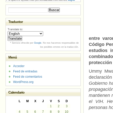
Buscar:
Traductor
Translate to:
entre var
* Servicio ofrecido por
Google
. No nos hacemos responsables de
Código Pen
los posibles errores en la traducción.
estudios i
combinado
Menú
protección
Acceder
Ummy Mwali
Feed de entradas
declaración
Feed de comentarios
WordPress.org
Gobierno ha
propagaci
Calendario
mantienen r
el VIH. He
L
M
X
J
V
S
D
1
2
3
personas ho
4
5
6
7
8
9
10