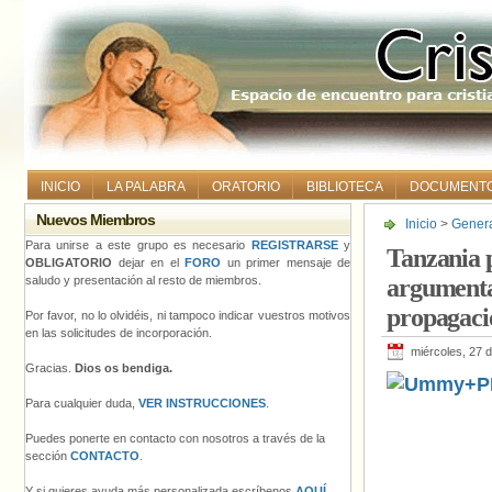
INICIO
LA PALABRA
ORATORIO
BIBLIOTECA
DOCUMENT
Nuevos Miembros
Inicio
>
Gener
argumentando 
Para unirse a este grupo es necesario
REGISTRARSE
y
Tanzania p
OBLIGATORIO
dejar en el
FORO
un primer mensaje de
saludo y presentación al resto de miembros.
argumenta
propagaci
Por favor, no lo olvidéis, ni tampoco indicar vuestros motivos
en las solicitudes de incorporación.
miércoles, 27 d
Gracias.
Dios os bendiga.
Para cualquier duda,
VER INSTRUCCIONES
.
Puedes ponerte en contacto con nosotros a través de la
sección
CONTACTO
.
Y si quieres ayuda más personalizada escríbenos
AQUÍ