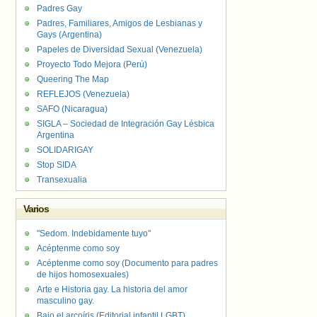
Padres Gay
Padres, Familiares, Amigos de Lesbianas y
Gays (Argentina)
Papeles de Diversidad Sexual (Venezuela)
Proyecto Todo Mejora (Perú)
Queering The Map
REFLEJOS (Venezuela)
SAFO (Nicaragua)
SIGLA – Sociedad de Integración Gay Lésbica
Argentina
SOLIDARIGAY
Stop SIDA
Transexualia
Varios
"Sedom. Indebidamente tuyo"
Acéptenme como soy
Acéptenme como soy (Documento para padres
de hijos homosexuales)
Arte e Historia gay. La historia del amor
masculino gay.
Bajo el arcoíris (Editorial infantil LGBT).