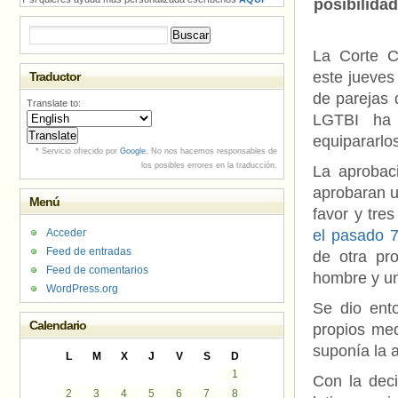
posibilida
Buscar:
La Corte C
este jueves
Traductor
de parejas 
Translate to:
LGTBI ha 
equipararlo
* Servicio ofrecido por
Google
. No nos hacemos responsables de
los posibles errores en la traducción.
La aprobaci
aprobaran u
Menú
favor y tre
Acceder
el pasado 7
Feed de entradas
de otra pr
Feed de comentarios
hombre y un
WordPress.org
Se dio ent
Calendario
propios med
suponía la 
L
M
X
J
V
S
D
1
Con la dec
2
3
4
5
6
7
8