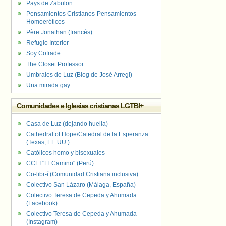
Pays de Zabulon
Pensamientos Cristianos-Pensamientos
Homoeróticos
Père Jonathan (francés)
Refugio Interior
Soy Cofrade
The Closet Professor
Umbrales de Luz (Blog de José Arregi)
Una mirada gay
Comunidades e Iglesias cristianas LGTBI+
Casa de Luz (dejando huella)
Cathedral of Hope/Catedral de la Esperanza
(Texas, EE.UU.)
Católicos homo y bisexuales
CCEI "El Camino" (Perú)
Co-libr-í (Comunidad Cristiana inclusiva)
Colectivo San Lázaro (Málaga, España)
Colectivo Teresa de Cepeda y Ahumada
(Facebook)
Colectivo Teresa de Cepeda y Ahumada
(Instagram)