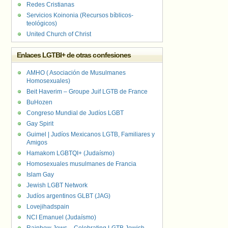
Redes Cristianas
Servicios Koinonia (Recursos bíblicos-
teológicos)
United Church of Christ
Enlaces LGTBI+ de otras confesiones
AMHO ( Asociación de Musulmanes
Homosexuales)
Beit Haverim – Groupe Juif LGTB de France
BuHozen
Congreso Mundial de Judíos LGBT
Gay Spirit
Guimel | Judíos Mexicanos LGTB, Familiares y
Amigos
Hamakom LGBTQI+ (Judaísmo)
Homosexuales musulmanes de Francia
Islam Gay
Jewish LGBT Network
Judíos argentinos GLBT (JAG)
Lovejihadspain
NCI Emanuel (Judaísmo)