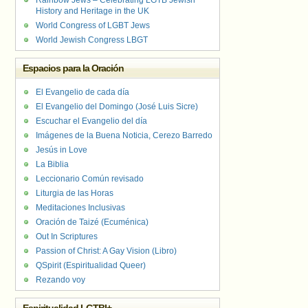
Rainbow Jews – Celebrating LGTB Jewish
History and Heritage in the UK
World Congress of LGBT Jews
World Jewish Congress LBGT
Espacios para la Oración
El Evangelio de cada día
El Evangelio del Domingo (José Luis Sicre)
Escuchar el Evangelio del día
Imágenes de la Buena Noticia, Cerezo Barredo
Jesús in Love
La Biblia
Leccionario Común revisado
Liturgia de las Horas
Meditaciones Inclusivas
Oración de Taizé (Ecuménica)
Out In Scriptures
Passion of Christ: A Gay Vision (Libro)
QSpirit (Espiritualidad Queer)
Rezando voy