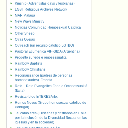
Kinship (Adventistas gays y lesbianas)
LGBT Religious Archives Network
MAR Málaga
New Ways Ministry
Noticias Comunidad Homosexual Católica
Other Sheep
Otras Ovejas
Outreach (un recurso católico LGTBQ)
Pastoral Ecuménica VIH-SIDA (Argentina)
Progetto su fede e omosessualità
Rainbow Baptists
Rainbow Christians
Reconaissance (padres de personas
homosexuales). Francia
Refo – Rete Evangelica Fede e Omosessualità
(Italia)
Revista- blog InTERESArte.
Rumos Novos (Grupo homosexual católico de
Portugal)
Tal como eres (Cristianas y cristianos en Chile
por la inclusión de la Diversidad Sexual en las
iglesias y en la sociedad)