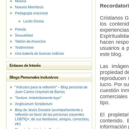
Música
Recordator
Nuevos Miembros
Pedagogía oracional
Cristianos G
Lectio Divina
los contenid
experienci
Poesía
Espiritualid
Sexualidad
hacen respo
Tablón de Anuncios
usuarios a p
Testimonios
este blog.
Una batería de buenas noticias
Enlaces de Interés
Las imágene
propiedad de
Blogs Personales inclusivos
reproducen s
lucro. Por s
"Artículos para la reflexión" – Blog personal de
cuestión inm
Juan Carlos Urquhart de Barros.
comerciales 
"Sedom. Indebidamente tuyo"
tipo.
Anglicanum Scriptorium
Blog de Jesús Donaire (acompañamiento y
El propieta
reflexión en favor de las personas creyentes
LGBTIQ+, de sus familiares, amigos, conocidos,
contenido. 
etc)
información 