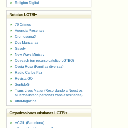
Religión Digital
Noticias LGTBI+
76 Crimes
Agencia Presentes
CromosomaX
Dos Manzanas
Gayety
New Ways Ministry
Outreach (un recurso católico LGTBQ)
Oveja Rosa (Familias diversas)
Radio Carlos Paz
Revista GQ
SentidoG
Trans Lives Matter (Recordando a Nuestros
Muertos/listado personas trans asesinadas)
XtraMagazine
Organizaciones cristianas LGTBI+
ACGIL (Barcelona)