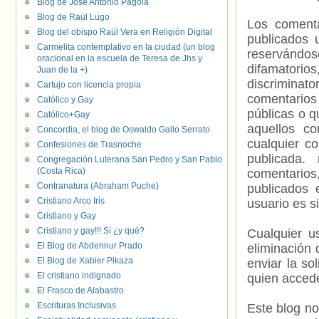
Blog de José Antonio Pagola
Blog de Raúl Lugo
Los comenta
Blog del obispo Raúl Vera en Religión Digital
publicados 
Carmelita contemplativo en la ciudad (un blog
reservándos
oracional en la escuela de Teresa de Jhs y
difamatorio
Juan de la +)
discriminat
Cartujo con licencia propia
comentarios
Católico y Gay
públicas o 
Católico+Gay
aquellos c
Concordia, el blog de Oswaldo Gallo Serrato
cualquier c
Confesiones de Trasnoche
publicada.
Congregación Luterana San Pedro y San Pablo
(Costa Rica)
comentarios,
Contranatura (Abraham Puche)
publicados 
Cristiano Arco Iris
usuario es s
Cristiano y Gay
Cristiano y gay!!! Sí ¿y qué?
Cualquier us
El Blog de Abdennur Prado
eliminación 
El Blog de Xabier Pikaza
enviar la so
El cristiano indignado
quien accede
El Frasco de Alabastro
Escrituras Inclusivas
Este blog no