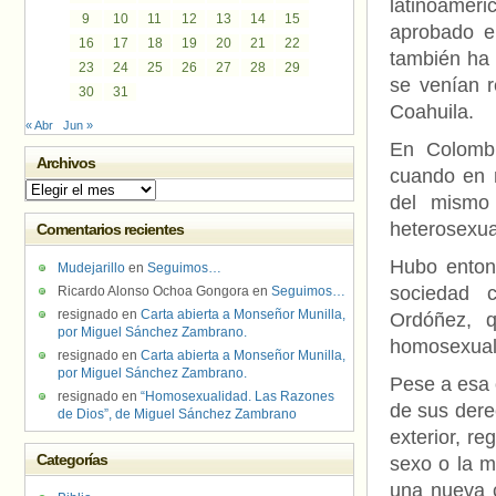
latinoamer
9
10
11
12
13
14
15
aprobado e
16
17
18
19
20
21
22
también ha 
23
24
25
26
27
28
29
se venían r
30
31
Coahuila.
« Abr
Jun »
En Colombi
Archivos
cuando en n
Archivos
del mismo
heterosexua
Comentarios recientes
Hubo enton
Mudejarillo
en
Seguimos…
sociedad c
Ricardo Alonso Ochoa Gongora
en
Seguimos…
resignado
en
Carta abierta a Monseñor Munilla,
Ordóñez, q
por Miguel Sánchez Zambrano.
homosexual
resignado
en
Carta abierta a Monseñor Munilla,
por Miguel Sánchez Zambrano.
Pese a esa 
resignado
en
“Homosexualidad. Las Razones
de sus dere
de Dios”, de Miguel Sánchez Zambrano
exterior, re
Categorías
sexo o la m
una nueva c