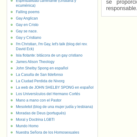
Espiritualidad caminante (cristiana y
se proporc
ecuménica)
responsable
Falling poems
Gay Anglican
Gay en Cristo
Gay se nace.
Gay y Cristiano
I'm Christian, I'm Gay, let's talk (blog del rev.
David Eck)
Isla flotante: bitácora de un gay cristiano
James Alison Theology
John Shelby Spong en español
La Casulla de San Ildefonso
La Ciudad Perdida de Nivorg
La web de JOHN SHELBY SPONG en español
Los Universículos del Hermano Cortés
Mano a mano con el Pastor
Mesoletot (blog de una mujer judía y lesbiana)
Moradas de Deus (portugués)
Moral y Doctrina LGBTI
Mundo Homo
Nuestra Señora de los Homosexuales