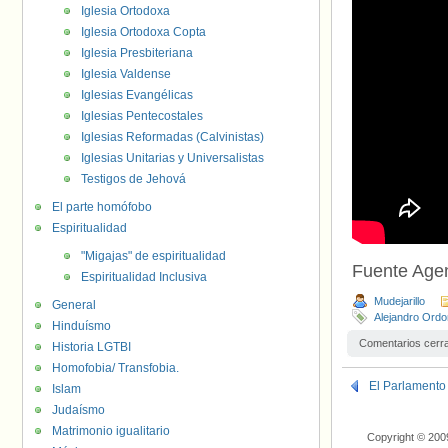
Iglesia Ortodoxa
Iglesia Ortodoxa Copta
Iglesia Presbiteriana
Iglesia Valdense
Iglesias Evangélicas
Iglesias Pentecostales
Iglesias Reformadas (Calvinistas)
Iglesias Unitarias y Universalistas
Testigos de Jehová
El parte homófobo
Espiritualidad
"Migajas" de espiritualidad
Fuente Age
Espiritualidad Inclusiva
Mudejarillo
General
Alejandro Ord
Hinduísmo
Comentarios cerr
Historia LGTBI
Homofobia/ Transfobia.
El Parlamento 
Islam
Judaísmo
Matrimonio igualitario
Copyright © 200