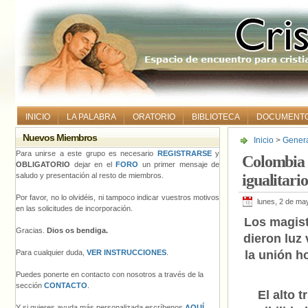
INICIO
LA PALABRA
ORATORIO
BIBLIOTECA
DOCUMENT
Nuevos Miembros
Inicio
>
Gener
Para unirse a este grupo es necesario
REGISTRARSE
y
Colombia 
OBLIGATORIO
dejar en el
FORO
un primer mensaje de
saludo y presentación al resto de miembros.
igualitario
Por favor, no lo olvidéis, ni tampoco indicar vuestros motivos
lunes, 2 de ma
en las solicitudes de incorporación.
Los magist
Gracias.
Dios os bendiga.
dieron luz
Para cualquier duda,
VER INSTRUCCIONES
.
la unión h
Puedes ponerte en contacto con nosotros a través de la
sección
CONTACTO
.
El alto 
Y si quieres ayuda más personalizada escríbenos
AQUÍ