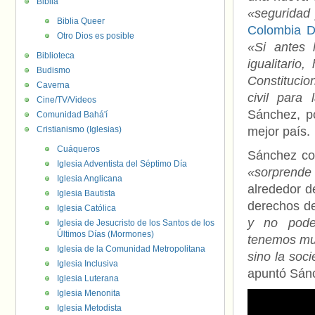
Biblia
«seguridad 
Biblia Queer
Colombia D
Otro Dios es posible
«Si antes 
Biblioteca
igualitario
Budismo
Constitucion
Caverna
civil para
Cine/TV/Videos
Sánchez, p
Comunidad Bahá'í
Cristianismo (Iglesias)
mejor país.
Cuáqueros
Sánchez com
Iglesia Adventista del Séptimo Día
«sorprende
Iglesia Anglicana
alrededor d
Iglesia Bautista
derechos d
Iglesia Católica
y no pode
Iglesia de Jesucristo de los Santos de los
Últimos Días (Mormones)
tenemos muc
Iglesia de la Comunidad Metropolitana
sino la soc
Iglesia Inclusiva
apuntó Sán
Iglesia Luterana
Iglesia Menonita
Iglesia Metodista