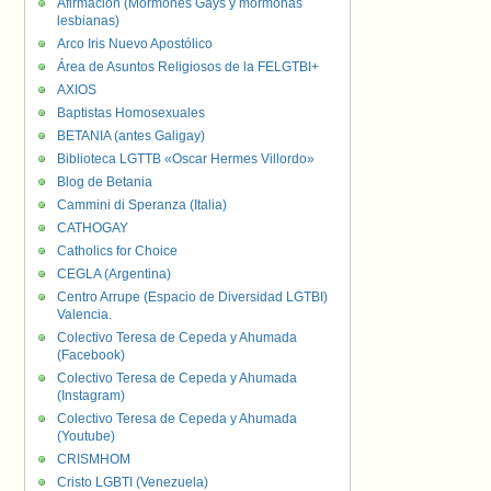
Afirmación (Mormones Gays y mormonas
lesbianas)
Arco Iris Nuevo Apostólico
Área de Asuntos Religiosos de la FELGTBI+
AXIOS
Baptistas Homosexuales
BETANIA (antes Galigay)
Biblioteca LGTTB «Oscar Hermes Villordo»
Blog de Betania
Cammini di Speranza (Italia)
CATHOGAY
Catholics for Choice
CEGLA (Argentina)
Centro Arrupe (Espacio de Diversidad LGTBI)
Valencia.
Colectivo Teresa de Cepeda y Ahumada
(Facebook)
Colectivo Teresa de Cepeda y Ahumada
(Instagram)
Colectivo Teresa de Cepeda y Ahumada
(Youtube)
CRISMHOM
Cristo LGBTI (Venezuela)