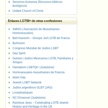
Servicios Koinonia (Recursos bíblicos-
teológicos)
United Church of Christ
Enlaces LGTBI+ de otras confesiones
AMHO ( Asociación de Musulmanes
Homosexuales)
Beit Haverim – Groupe Juif LGTB de France
BuHozen
Congreso Mundial de Judíos LGBT
Gay Spirit
Guimel | Judíos Mexicanos LGTB, Familiares y
Amigos
Hamakom LGBTQI+ (Judaísmo)
Homosexuales musulmanes de Francia
Islam Gay
Jewish LGBT Network
Judíos argentinos GLBT (JAG)
Lovejihadspain
NCI Emanuel (Judaísmo)
Rainbow Jews – Celebrating LGTB Jewish
History and Heritage in the UK