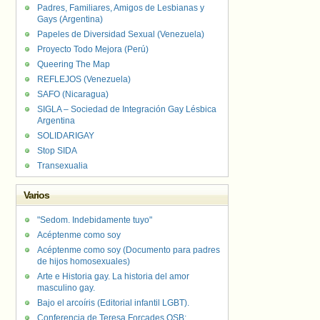
Padres, Familiares, Amigos de Lesbianas y
Gays (Argentina)
Papeles de Diversidad Sexual (Venezuela)
Proyecto Todo Mejora (Perú)
Queering The Map
REFLEJOS (Venezuela)
SAFO (Nicaragua)
SIGLA – Sociedad de Integración Gay Lésbica
Argentina
SOLIDARIGAY
Stop SIDA
Transexualia
Varios
"Sedom. Indebidamente tuyo"
Acéptenme como soy
Acéptenme como soy (Documento para padres
de hijos homosexuales)
Arte e Historia gay. La historia del amor
masculino gay.
Bajo el arcoíris (Editorial infantil LGBT).
Conferencia de Teresa Forcades OSB: