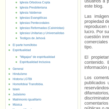
usuarios a p
Iglesia Ortodoxa Copta
este blog.
Iglesia Presbiteriana
Iglesia Valdense
Las imágene
Iglesias Evangélicas
propiedad de
Iglesias Pentecostales
reproducen s
Iglesias Reformadas (Calvinistas)
lucro. Por s
Iglesias Unitarias y Universalistas
cuestión inm
Testigos de Jehová
comerciales 
El parte homófobo
tipo.
Espiritualidad
El propieta
"Migajas" de espiritualidad
contenido. 
Espiritualidad Inclusiva
información 
General
Hinduísmo
Los comenta
Historia LGTBI
publicados 
Homofobia/ Transfobia.
reservándos
Islam
difamatorio
Judaísmo
discriminat
Matrimonio igualitario
comentarios
Música
públicas o 