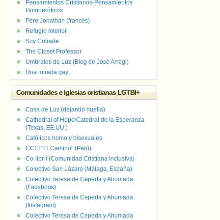
Pensamientos Cristianos-Pensamientos
Homoeróticos
Père Jonathan (francés)
Refugio Interior
Soy Cofrade
The Closet Professor
Umbrales de Luz (Blog de José Arregi)
Una mirada gay
Comunidades e Iglesias cristianas LGTBI+
Casa de Luz (dejando huella)
Cathedral of Hope/Catedral de la Esperanza
(Texas, EE.UU.)
Católicos homo y bisexuales
CCEI "El Camino" (Perú)
Co-libr-í (Comunidad Cristiana inclusiva)
Colectivo San Lázaro (Málaga, España)
Colectivo Teresa de Cepeda y Ahumada
(Facebook)
Colectivo Teresa de Cepeda y Ahumada
(Instagram)
Colectivo Teresa de Cepeda y Ahumada