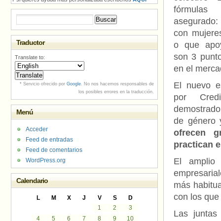
fórmula
Buscar:
asegurado
con mujeres
Traductor
o que apoy
son 3 punt
Translate to:
en el merca
El nuevo e
* Servicio ofrecido por
Google
. No nos hacemos responsables de
los posibles errores en la traducción.
por Cred
demostrado
Menú
de género 
Acceder
ofrecen g
Feed de entradas
practican e
Feed de comentarios
El amplio 
WordPress.org
empresarial
Calendario
más habitua
con los que
L
M
X
J
V
S
D
1
2
3
Las juntas
4
5
6
7
8
9
10