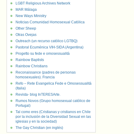
LGBT Religious Archives Network
MAR Málaga
New Ways Ministry
Noticias Comunidad Homosexual Católica
Other Sheep
Otras Ovejas
Outreach (un recurso católico LGTBQ)
Pastoral Ecuménica VIH-SIDA (Argentina)
Progetto su fede e omosessualità
Rainbow Baptists
Rainbow Christians
Reconaissance (padres de personas
homosexuales). Francia
Refo – Rete Evangelica Fede e Omosessualità
(Italia)
Revista- blog InTERESArte.
Rumos Novos (Grupo homosexual católico de
Portugal)
Tal como eres (Cristianas y cristianos en Chile
por la inclusión de la Diversidad Sexual en las
iglesias y en la sociedad)
The Gay Christian (en inglés)