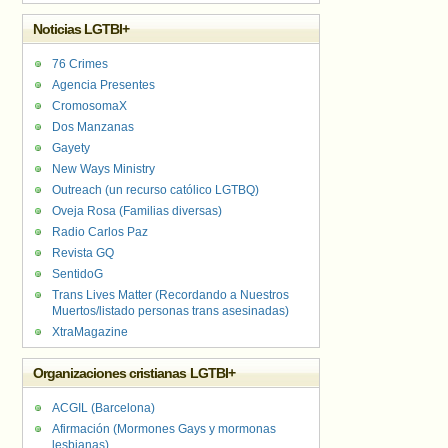
Noticias LGTBI+
76 Crimes
Agencia Presentes
CromosomaX
Dos Manzanas
Gayety
New Ways Ministry
Outreach (un recurso católico LGTBQ)
Oveja Rosa (Familias diversas)
Radio Carlos Paz
Revista GQ
SentidoG
Trans Lives Matter (Recordando a Nuestros
Muertos/listado personas trans asesinadas)
XtraMagazine
Organizaciones cristianas LGTBI+
ACGIL (Barcelona)
Afirmación (Mormones Gays y mormonas
lesbianas)