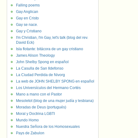
Falling poems
Gay Anglican
Gay en Cristo
Gay se nace.
Gay y Cristiano
I'm Christian, I'm Gay, let's talk (blog del rev.
David Eck)
Isla flotante: bitácora de un gay cristiano
James Alison Theology
John Shelby Spong en español
La Casulla de San Ildefonso
La Ciudad Perdida de Nivorg
La web de JOHN SHELBY SPONG en español
Los Universículos del Hermano Cortés
Mano a mano con el Pastor
Mesoletot (blog de una mujer judía y lesbiana)
Moradas de Deus (portugués)
Moral y Doctrina LGBTI
Mundo Homo
Nuestra Señora de los Homosexuales
Pays de Zabulon