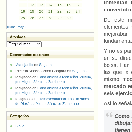
fomentan l
11
12
13
14
15
16
17
convertido 
18
19
20
21
22
23
24
25
26
27
28
29
30
De este 
elementos 
« Mar
May »
mejoraban
Archivos
fundamental
Archivos
Y no es pa
Comentarios recientes
en su direc
bolsa. Han 
Mudejarillo
en
Seguimos…
Ricardo Alonso Ochoa Gongora
en
Seguimos…
las que la
resignado
en
Carta abierta a Monseñor Munilla,
mismo mo
por Miguel Sánchez Zambrano.
mercado en
resignado
en
Carta abierta a Monseñor Munilla,
seis ejercic
por Miguel Sánchez Zambrano.
resignado
en
“Homosexualidad. Las Razones
Así lo señal
de Dios”, de Miguel Sánchez Zambrano
Como s
Categorías
dibuja
Biblia
tienen