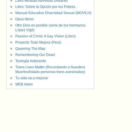
Libro Miradas Atrevidas (Aldarte)
Libro: Sobre la Opción por los Pobres.
Manual Educativo Diversidad Sexual (MOVILH)
Opus libros
Otro Dios es posible (serie de los hermanos
López Vigil)
Passion of Christ: A Gay Vision (Libro)
Proyecto Todo Mejora (Perú)
Queering The Map
Remembering Our Dead
Teología Indecente
Trans Lives Matter (Recordando a Nuestros
Muertos/listado personas trans asesinadas)
Tu vida va a mejorar
WEB Islam