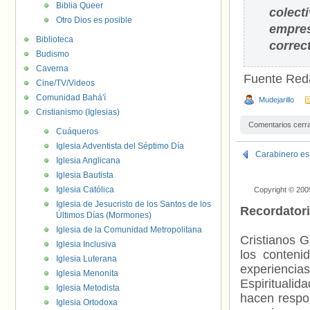
Biblia Queer
colect
Otro Dios es posible
empre
Biblioteca
correc
Budismo
Caverna
Fuente Red
Cine/TV/Videos
Comunidad Bahá'í
Mudejarillo
Cristianismo (Iglesias)
Comentarios cerr
Cuáqueros
Iglesia Adventista del Séptimo Día
Carabinero es 
Iglesia Anglicana
Iglesia Bautista
Iglesia Católica
Copyright © 200
Iglesia de Jesucristo de los Santos de los
Recordator
Últimos Días (Mormones)
Iglesia de la Comunidad Metropolitana
Cristianos G
Iglesia Inclusiva
los contenid
Iglesia Luterana
experienci
Iglesia Menonita
Espiritualid
Iglesia Metodista
hacen respo
Iglesia Ortodoxa