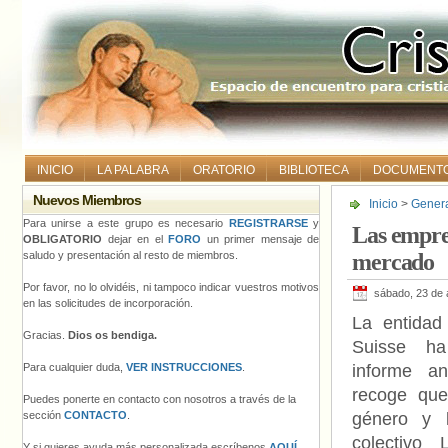
INICIO
LA PALABRA
ORATORIO
BIBLIOTECA
DOCUMENT
Nuevos Miembros
Inicio
>
Gener
Para unirse a este grupo es necesario
REGISTRARSE
y
Las empre
OBLIGATORIO
dejar en el
FORO
un primer mensaje de
saludo y presentación al resto de miembros.
mercado
Por favor, no lo olvidéis, ni tampoco indicar vuestros motivos
sábado, 23 de 
en las solicitudes de incorporación.
La entidad
Gracias.
Dios os bendiga.
Suisse ha
Para cualquier duda,
VER INSTRUCCIONES
.
informe a
recoge que
Puedes ponerte en contacto con nosotros a través de la
sección
CONTACTO
.
género y l
colectivo
Y si quieres ayuda más personalizada escríbenos
AQUÍ