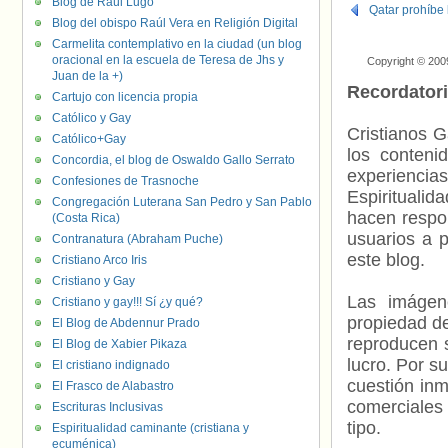
Blog de Raúl Lugo
Qatar prohíbe 
Blog del obispo Raúl Vera en Religión Digital
Carmelita contemplativo en la ciudad (un blog
oracional en la escuela de Teresa de Jhs y
Copyright © 200
Juan de la +)
Recordator
Cartujo con licencia propia
Católico y Gay
Cristianos G
Católico+Gay
los contenid
Concordia, el blog de Oswaldo Gallo Serrato
experienci
Confesiones de Trasnoche
Espiritualid
Congregación Luterana San Pedro y San Pablo
hacen respo
(Costa Rica)
usuarios a p
Contranatura (Abraham Puche)
este blog.
Cristiano Arco Iris
Cristiano y Gay
Las imágene
Cristiano y gay!!! Sí ¿y qué?
propiedad de
El Blog de Abdennur Prado
reproducen s
El Blog de Xabier Pikaza
lucro. Por s
El cristiano indignado
cuestión inm
El Frasco de Alabastro
comerciales 
Escrituras Inclusivas
tipo.
Espiritualidad caminante (cristiana y
ecuménica)