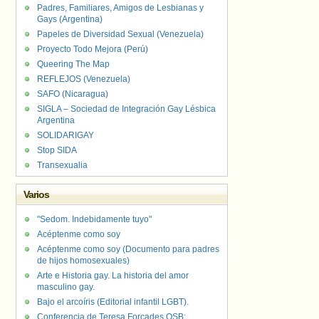
Padres, Familiares, Amigos de Lesbianas y
Gays (Argentina)
Papeles de Diversidad Sexual (Venezuela)
Proyecto Todo Mejora (Perú)
Queering The Map
REFLEJOS (Venezuela)
SAFO (Nicaragua)
SIGLA – Sociedad de Integración Gay Lésbica
Argentina
SOLIDARIGAY
Stop SIDA
Transexualia
Varios
"Sedom. Indebidamente tuyo"
Acéptenme como soy
Acéptenme como soy (Documento para padres
de hijos homosexuales)
Arte e Historia gay. La historia del amor
masculino gay.
Bajo el arcoíris (Editorial infantil LGBT).
Conferencia de Teresa Forcades OSB: