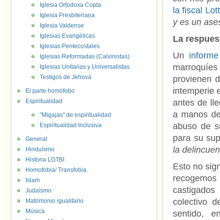
Iglesia Ortodoxa Copta
la fiscal Lo
Iglesia Presbiteriana
y es un ases
Iglesia Valdense
Iglesias Evangélicas
La respues
Iglesias Pentecostales
Un
informe
Iglesias Reformadas (Calvinistas)
marroquíes
Iglesias Unitarias y Universalistas
Testigos de Jehová
provienen d
intemperie 
El parte homófobo
Espiritualidad
antes de lle
a manos de 
"Migajas" de espiritualidad
abuso de su
Espiritualidad Inclusiva
para su sup
General
la delincuen
Hinduísmo
Historia LGTBI
Esto no sig
Homofobia/ Transfobia.
recogemos 
Islam
castigados 
Judaísmo
colectivo 
Matrimonio igualitario
Música
sentido, 