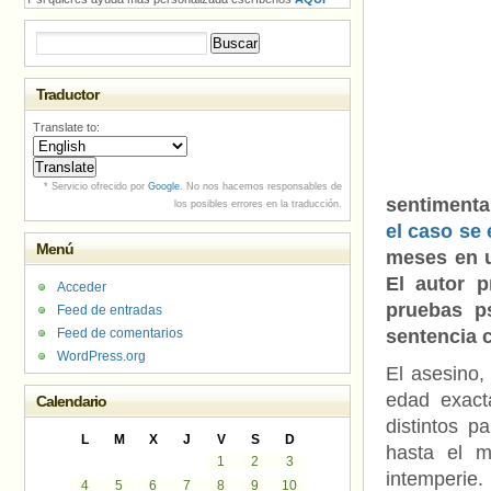
Buscar:
Traductor
Translate to:
* Servicio ofrecido por
Google
. No nos hacemos responsables de
sentimenta
los posibles errores en la traducción.
el caso se 
Menú
meses en u
El autor 
Acceder
pruebas ps
Feed de entradas
Feed de comentarios
sentencia c
WordPress.org
El asesino,
edad exact
Calendario
distintos 
L
M
X
J
V
S
D
hasta el 
1
2
3
intemperi
4
5
6
7
8
9
10