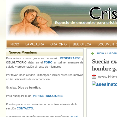
INICIO
LA PALABRA
ORATORIO
BIBLIOTECA
DOCUMENT
Nuevos Miembros
Inicio
>
Gener
un hombre gay 
Para unirse a este grupo es necesario
REGISTRARSE
y
Suecia: ex
OBLIGATORIO
dejar en el
FORO
un primer mensaje de
saludo y presentación al resto de miembros.
hombre gay
Por favor, no lo olvidéis, ni tampoco indicar vuestros motivos
jueves, 14 de 
en las solicitudes de incorporación.
Gracias.
Dios os bendiga.
Para cualquier duda,
VER INSTRUCCIONES
.
Puedes ponerte en contacto con nosotros a través de la
sección
CONTACTO
.
Y si quieres ayuda más personalizada escríbenos
AQUÍ