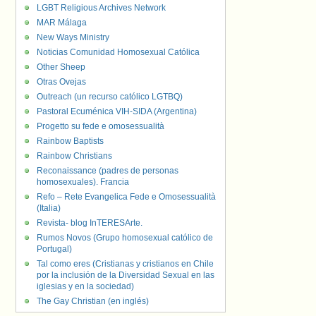
LGBT Religious Archives Network
MAR Málaga
New Ways Ministry
Noticias Comunidad Homosexual Católica
Other Sheep
Otras Ovejas
Outreach (un recurso católico LGTBQ)
Pastoral Ecuménica VIH-SIDA (Argentina)
Progetto su fede e omosessualità
Rainbow Baptists
Rainbow Christians
Reconaissance (padres de personas
homosexuales). Francia
Refo – Rete Evangelica Fede e Omosessualità
(Italia)
Revista- blog InTERESArte.
Rumos Novos (Grupo homosexual católico de
Portugal)
Tal como eres (Cristianas y cristianos en Chile
por la inclusión de la Diversidad Sexual en las
iglesias y en la sociedad)
The Gay Christian (en inglés)