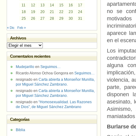
apartamento
11
12
13
14
15
16
17
no se conf
18
19
20
21
22
23
24
motivados
25
26
27
28
29
30
31
incriminato
« Dic
Feb »
aparece la
Archivos
en el escena
Archivos
Los imputad
Comentarios recientes
contradict
alguna co
Mudejarillo
en
Seguimos…
implicació
Ricardo Alonso Ochoa Gongora
en
Seguimos…
violencia, 
resignado
en
Carta abierta a Monseñor Munilla,
por Miguel Sánchez Zambrano.
parte, par
resignado
en
Carta abierta a Monseñor Munilla,
disponen l
por Miguel Sánchez Zambrano.
asesinato, 
resignado
en
“Homosexualidad. Las Razones
de Dios”, de Miguel Sánchez Zambrano
Asimismo, 
maniatados y
Categorías
Burlarse de
Biblia