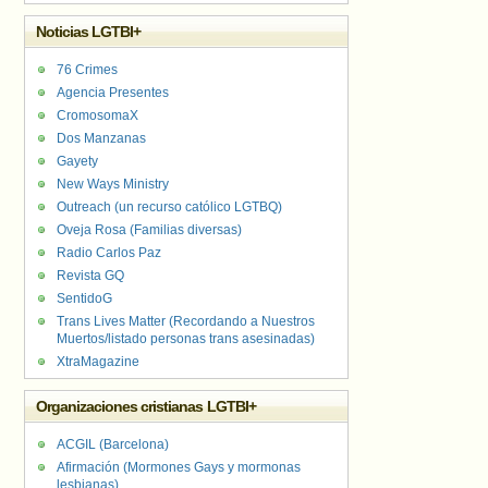
Noticias LGTBI+
76 Crimes
Agencia Presentes
CromosomaX
Dos Manzanas
Gayety
New Ways Ministry
Outreach (un recurso católico LGTBQ)
Oveja Rosa (Familias diversas)
Radio Carlos Paz
Revista GQ
SentidoG
Trans Lives Matter (Recordando a Nuestros
Muertos/listado personas trans asesinadas)
XtraMagazine
Organizaciones cristianas LGTBI+
ACGIL (Barcelona)
Afirmación (Mormones Gays y mormonas
lesbianas)