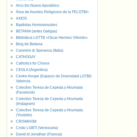
Arco Iris Nuevo Apostólico
Área de Asuntos Religiosos de la FELGTBI+
AXIOS
Baptistas Homosexuales
BETANIA (antes Galigay)
Biblioteca LGTTB «Oscar Hermes Villordo»
Blog de Betania
Cammini di Speranza (Italia)
CATHOGAY
Catholics for Choice
CEGLA (Argentina)
Centro Arrupe (Espacio de Diversidad LGTBI)
Valencia.
Colectivo Teresa de Cepeda y Ahumada
(Facebook)
Colectivo Teresa de Cepeda y Ahumada
(Instagram)
Colectivo Teresa de Cepeda y Ahumada
(Youtube)
CRISMHOM
Cristo LGBTI (Venezuela)
David et Jonathan (Francia)