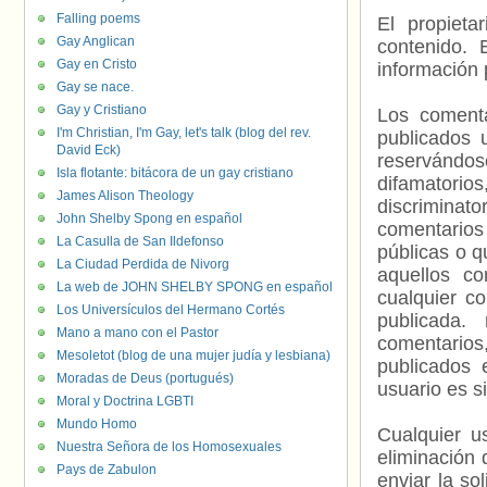
Falling poems
El propieta
Gay Anglican
contenido. 
Gay en Cristo
información 
Gay se nace.
Gay y Cristiano
Los comenta
I'm Christian, I'm Gay, let's talk (blog del rev.
publicados 
David Eck)
reservándos
Isla flotante: bitácora de un gay cristiano
difamatorio
James Alison Theology
discriminat
John Shelby Spong en español
comentarios
La Casulla de San Ildefonso
públicas o 
La Ciudad Perdida de Nivorg
aquellos c
La web de JOHN SHELBY SPONG en español
cualquier c
Los Universículos del Hermano Cortés
publicada.
Mano a mano con el Pastor
comentarios,
Mesoletot (blog de una mujer judía y lesbiana)
publicados 
Moradas de Deus (portugués)
usuario es s
Moral y Doctrina LGBTI
Mundo Homo
Cualquier us
Nuestra Señora de los Homosexuales
eliminación 
Pays de Zabulon
enviar la so