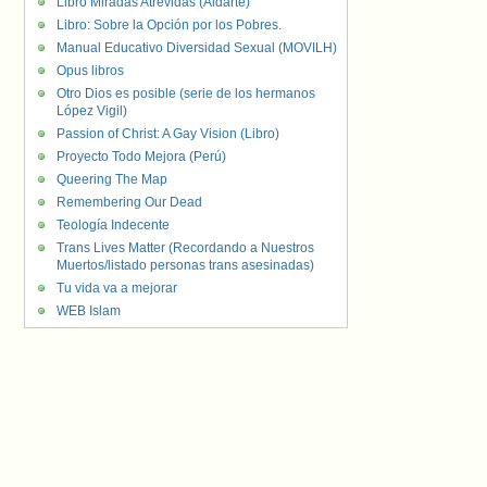
Libro Miradas Atrevidas (Aldarte)
Libro: Sobre la Opción por los Pobres.
Manual Educativo Diversidad Sexual (MOVILH)
Opus libros
Otro Dios es posible (serie de los hermanos
López Vigil)
Passion of Christ: A Gay Vision (Libro)
Proyecto Todo Mejora (Perú)
Queering The Map
Remembering Our Dead
Teología Indecente
Trans Lives Matter (Recordando a Nuestros
Muertos/listado personas trans asesinadas)
Tu vida va a mejorar
WEB Islam