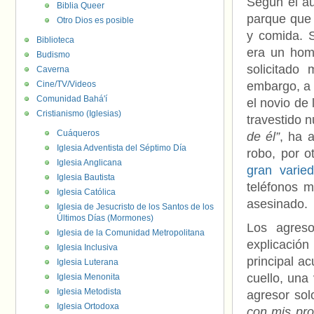
Según el au
Biblia Queer
parque que 
Otro Dios es posible
y comida. S
Biblioteca
era un homb
Budismo
solicitado
Caverna
Cine/TV/Videos
embargo, a l
Comunidad Bahá'í
el novio de
Cristianismo (Iglesias)
travestido 
Cuáqueros
de él”
, ha a
Iglesia Adventista del Séptimo Día
robo, por o
Iglesia Anglicana
gran varie
Iglesia Bautista
teléfonos m
Iglesia Católica
asesinado.
Iglesia de Jesucristo de los Santos de los
Últimos Días (Mormones)
Los agreso
Iglesia de la Comunidad Metropolitana
explicación
Iglesia Inclusiva
principal a
Iglesia Luterana
cuello, una 
Iglesia Menonita
Iglesia Metodista
agresor sol
Iglesia Ortodoxa
con mis pr