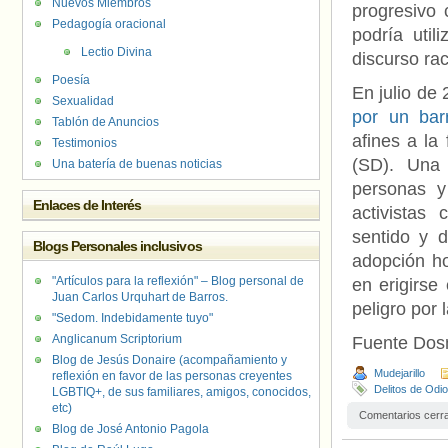
Nuevos Miembros
progresivo 
Pedagogía oracional
podría util
Lectio Divina
discurso rac
Poesía
En julio de
Sexualidad
por un ba
Tablón de Anuncios
afines a la
Testimonios
(SD). Una 
Una batería de buenas noticias
personas y
Enlaces de Interés
activistas
sentido y d
Blogs Personales inclusivos
adopción ho
"Artículos para la reflexión" – Blog personal de
en erigirse
Juan Carlos Urquhart de Barros.
peligro por
"Sedom. Indebidamente tuyo"
Anglicanum Scriptorium
Fuente Do
Blog de Jesús Donaire (acompañamiento y
Mudejarillo
reflexión en favor de las personas creyentes
Delitos de Odio
LGBTIQ+, de sus familiares, amigos, conocidos,
etc)
Comentarios cerr
Blog de José Antonio Pagola