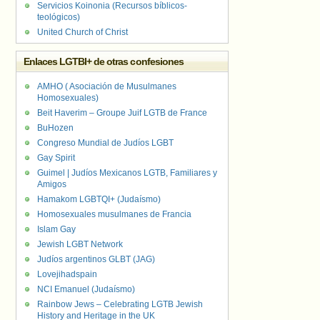
Servicios Koinonia (Recursos bíblicos-
teológicos)
United Church of Christ
Enlaces LGTBI+ de otras confesiones
AMHO ( Asociación de Musulmanes
Homosexuales)
Beit Haverim – Groupe Juif LGTB de France
BuHozen
Congreso Mundial de Judíos LGBT
Gay Spirit
Guimel | Judíos Mexicanos LGTB, Familiares y
Amigos
Hamakom LGBTQI+ (Judaísmo)
Homosexuales musulmanes de Francia
Islam Gay
Jewish LGBT Network
Judíos argentinos GLBT (JAG)
Lovejihadspain
NCI Emanuel (Judaísmo)
Rainbow Jews – Celebrating LGTB Jewish
History and Heritage in the UK