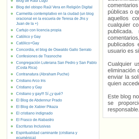
Blog de Raúl Lugo
comentarios
Blog del obispo Raúl Vera en Religión Digital
públicas o 
Carmelita contemplativo en la ciudad (un blog
aquellos c
oracional en la escuela de Teresa de Jhs y
Juan de la +)
cualquier c
Cartujo con licencia propia
publicada.
Católico y Gay
comentarios,
Católico+Gay
publicados 
Concordia, el blog de Oswaldo Gallo Serrato
usuario es s
Confesiones de Trasnoche
Congregación Luterana San Pedro y San Pablo
Cualquier us
(Costa Rica)
eliminación 
Contranatura (Abraham Puche)
enviar la so
Cristiano Arco Iris
quien accede
Cristiano y Gay
Cristiano y gay!!! Sí ¿y qué?
Este blog no
El Blog de Abdennur Prado
se proporc
El Blog de Xabier Pikaza
responsable
El cristiano indignado
El Frasco de Alabastro
Escrituras Inclusivas
Espiritualidad caminante (cristiana y
ecuménica)