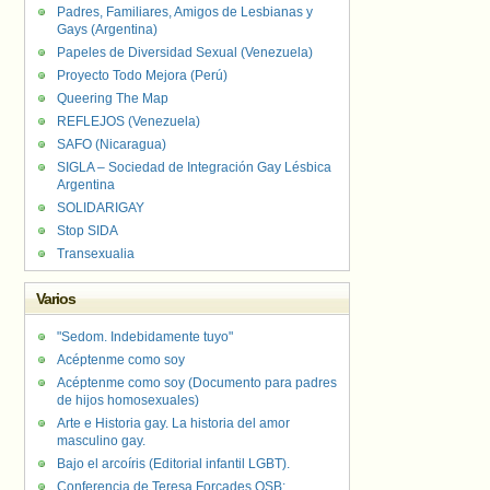
Padres, Familiares, Amigos de Lesbianas y
Gays (Argentina)
Papeles de Diversidad Sexual (Venezuela)
Proyecto Todo Mejora (Perú)
Queering The Map
REFLEJOS (Venezuela)
SAFO (Nicaragua)
SIGLA – Sociedad de Integración Gay Lésbica
Argentina
SOLIDARIGAY
Stop SIDA
Transexualia
Varios
"Sedom. Indebidamente tuyo"
Acéptenme como soy
Acéptenme como soy (Documento para padres
de hijos homosexuales)
Arte e Historia gay. La historia del amor
masculino gay.
Bajo el arcoíris (Editorial infantil LGBT).
Conferencia de Teresa Forcades OSB: