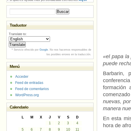
Buscar:
Traductor
Translate to:
* Servicio ofrecido por
Google
. No nos hacemos responsables de
los posibles errores en la traducción.
«el papa la
puede recha
Menú
Barbarin, 
Acceder
conferencia
Feed de entradas
formación 
Feed de comentarios
comenzado
WordPress.org
nuevas, por
Calendario
manera nu
L
M
X
J
V
S
D
En esta mis
1
2
3
4
hora de afro
5
6
7
8
9
10
11