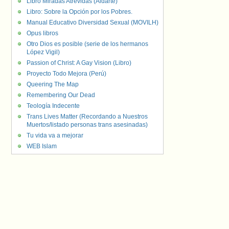
Libro Miradas Atrevidas (Aldarte)
Libro: Sobre la Opción por los Pobres.
Manual Educativo Diversidad Sexual (MOVILH)
Opus libros
Otro Dios es posible (serie de los hermanos
López Vigil)
Passion of Christ: A Gay Vision (Libro)
Proyecto Todo Mejora (Perú)
Queering The Map
Remembering Our Dead
Teología Indecente
Trans Lives Matter (Recordando a Nuestros
Muertos/listado personas trans asesinadas)
Tu vida va a mejorar
WEB Islam