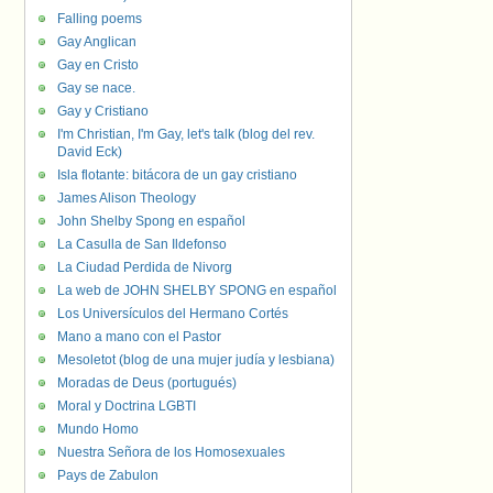
Falling poems
Gay Anglican
Gay en Cristo
Gay se nace.
Gay y Cristiano
I'm Christian, I'm Gay, let's talk (blog del rev.
David Eck)
Isla flotante: bitácora de un gay cristiano
James Alison Theology
John Shelby Spong en español
La Casulla de San Ildefonso
La Ciudad Perdida de Nivorg
La web de JOHN SHELBY SPONG en español
Los Universículos del Hermano Cortés
Mano a mano con el Pastor
Mesoletot (blog de una mujer judía y lesbiana)
Moradas de Deus (portugués)
Moral y Doctrina LGBTI
Mundo Homo
Nuestra Señora de los Homosexuales
Pays de Zabulon