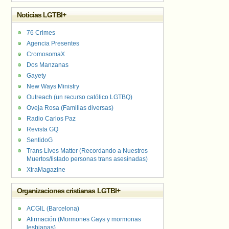
Noticias LGTBI+
76 Crimes
Agencia Presentes
CromosomaX
Dos Manzanas
Gayety
New Ways Ministry
Outreach (un recurso católico LGTBQ)
Oveja Rosa (Familias diversas)
Radio Carlos Paz
Revista GQ
SentidoG
Trans Lives Matter (Recordando a Nuestros
Muertos/listado personas trans asesinadas)
XtraMagazine
Organizaciones cristianas LGTBI+
ACGIL (Barcelona)
Afirmación (Mormones Gays y mormonas
lesbianas)