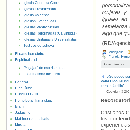
Iglesia Ortodoxa Copta
personaliz
Iglesia Presbiteriana
mujeres y 
Iglesia Valdense
iguales en
Iglesias Evangélicas
semejanza d
Iglesias Pentecostales
algo que qu
Iglesias Reformadas (Calvinistas)
Iglesias Unitarias y Universalistas
(RD/Agenci
Testigos de Jehová
Mudejarillo
El parte homófobo
Francia
,
Homos
Espiritualidad
Comentarios cerr
"Migajas" de espiritualidad
Espiritualidad Inclusiva
¿Se puede ser
Peter Erdö, relato
General
para la familia’
Hinduísmo
Copyright © 200
Historia LGTBI
Recordator
Homofobia/ Transfobia.
Islam
Cristianos G
Judaísmo
los contenid
Matrimonio igualitario
experienci
Música