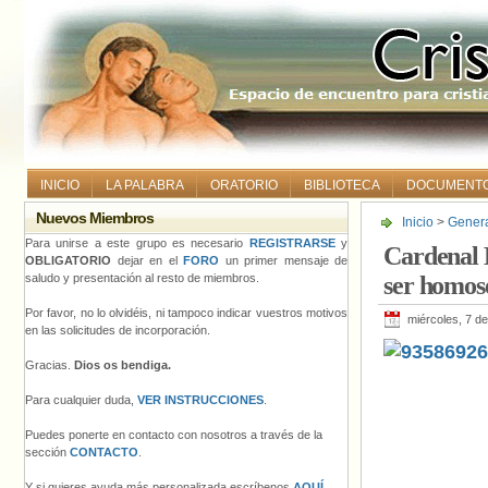
INICIO
LA PALABRA
ORATORIO
BIBLIOTECA
DOCUMENT
Nuevos Miembros
Inicio
>
Gener
ser homosexu
Para unirse a este grupo es necesario
REGISTRARSE
y
Cardenal B
OBLIGATORIO
dejar en el
FORO
un primer mensaje de
saludo y presentación al resto de miembros.
ser homos
Por favor, no lo olvidéis, ni tampoco indicar vuestros motivos
miércoles, 7 d
en las solicitudes de incorporación.
Gracias.
Dios os bendiga.
Para cualquier duda,
VER INSTRUCCIONES
.
Puedes ponerte en contacto con nosotros a través de la
sección
CONTACTO
.
Y si quieres ayuda más personalizada escríbenos
AQUÍ