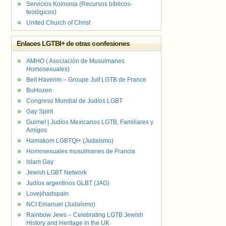
Servicios Koinonia (Recursos bíblicos-
teológicos)
United Church of Christ
Enlaces LGTBI+ de otras confesiones
AMHO ( Asociación de Musulmanes
Homosexuales)
Beit Haverim – Groupe Juif LGTB de France
BuHozen
Congreso Mundial de Judíos LGBT
Gay Spirit
Guimel | Judíos Mexicanos LGTB, Familiares y
Amigos
Hamakom LGBTQI+ (Judaísmo)
Homosexuales musulmanes de Francia
Islam Gay
Jewish LGBT Network
Judíos argentinos GLBT (JAG)
Lovejihadspain
NCI Emanuel (Judaísmo)
Rainbow Jews – Celebrating LGTB Jewish
History and Heritage in the UK