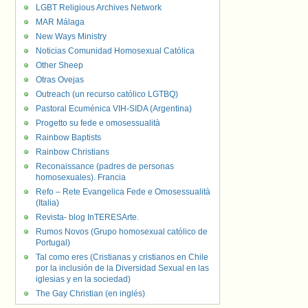
LGBT Religious Archives Network
MAR Málaga
New Ways Ministry
Noticias Comunidad Homosexual Católica
Other Sheep
Otras Ovejas
Outreach (un recurso católico LGTBQ)
Pastoral Ecuménica VIH-SIDA (Argentina)
Progetto su fede e omosessualità
Rainbow Baptists
Rainbow Christians
Reconaissance (padres de personas
homosexuales). Francia
Refo – Rete Evangelica Fede e Omosessualità
(Italia)
Revista- blog InTERESArte.
Rumos Novos (Grupo homosexual católico de
Portugal)
Tal como eres (Cristianas y cristianos en Chile
por la inclusión de la Diversidad Sexual en las
iglesias y en la sociedad)
The Gay Christian (en inglés)