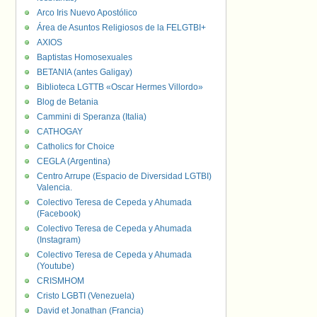
Arco Iris Nuevo Apostólico
Área de Asuntos Religiosos de la FELGTBI+
AXIOS
Baptistas Homosexuales
BETANIA (antes Galigay)
Biblioteca LGTTB «Oscar Hermes Villordo»
Blog de Betania
Cammini di Speranza (Italia)
CATHOGAY
Catholics for Choice
CEGLA (Argentina)
Centro Arrupe (Espacio de Diversidad LGTBI)
Valencia.
Colectivo Teresa de Cepeda y Ahumada
(Facebook)
Colectivo Teresa de Cepeda y Ahumada
(Instagram)
Colectivo Teresa de Cepeda y Ahumada
(Youtube)
CRISMHOM
Cristo LGBTI (Venezuela)
David et Jonathan (Francia)