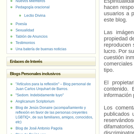
Espiritualid
Nuevos Miembros
hacen respo
Pedagogía oracional
usuarios a p
Lectio Divina
este blog.
Poesía
Sexualidad
Las imágene
Tablón de Anuncios
propiedad de
Testimonios
reproducen s
Una batería de buenas noticias
lucro. Por s
cuestión inm
Enlaces de Interés
comerciales 
tipo.
Blogs Personales inclusivos
El propieta
"Artículos para la reflexión" – Blog personal de
contenido. 
Juan Carlos Urquhart de Barros.
información 
"Sedom. Indebidamente tuyo"
Anglicanum Scriptorium
Los comenta
Blog de Jesús Donaire (acompañamiento y
reflexión en favor de las personas creyentes
publicados 
LGBTIQ+, de sus familiares, amigos, conocidos,
reservándos
etc)
difamatorio
Blog de José Antonio Pagola
discriminat