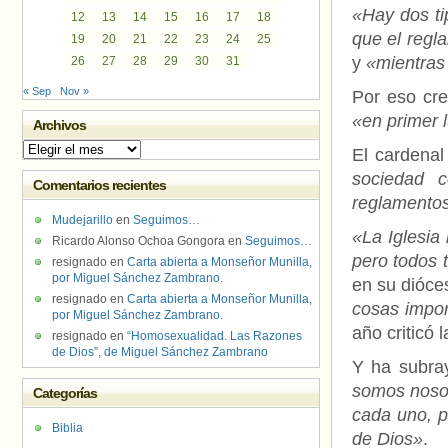
«Hay dos ti
12
13
14
15
16
17
18
que el regla
19
20
21
22
23
24
25
y
«mientras 
26
27
28
29
30
31
« Sep
Nov »
Por eso cre
«en primer l
Archivos
Archivos
El cardenal
sociedad c
Comentarios recientes
reglamentos
Mudejarillo
en
Seguimos…
«La Iglesia
Ricardo Alonso Ochoa Gongora
en
Seguimos…
pero todos 
resignado
en
Carta abierta a Monseñor Munilla,
por Miguel Sánchez Zambrano.
en su dióce
resignado
en
Carta abierta a Monseñor Munilla,
cosas impor
por Miguel Sánchez Zambrano.
año criticó
resignado
en
“Homosexualidad. Las Razones
de Dios”, de Miguel Sánchez Zambrano
Y ha subr
somos nosot
Categorías
cada uno, p
Biblia
de Dios»
.