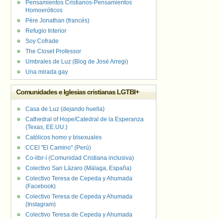
Pensamientos Cristianos-Pensamientos
Homoeróticos
Père Jonathan (francés)
Refugio Interior
Soy Cofrade
The Closet Professor
Umbrales de Luz (Blog de José Arregi)
Una mirada gay
Comunidades e Iglesias cristianas LGTBI+
Casa de Luz (dejando huella)
Cathedral of Hope/Catedral de la Esperanza
(Texas, EE.UU.)
Católicos homo y bisexuales
CCEI "El Camino" (Perú)
Co-libr-í (Comunidad Cristiana inclusiva)
Colectivo San Lázaro (Málaga, España)
Colectivo Teresa de Cepeda y Ahumada
(Facebook)
Colectivo Teresa de Cepeda y Ahumada
(Instagram)
Colectivo Teresa de Cepeda y Ahumada