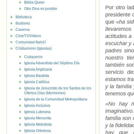
Biblia Queer
Por otro la
Otro Dios es posible
presidente 
Biblioteca
que «
ha si
Budismo
llevaremos
Caverna
actitudes a
Cine/TV/Videos
Comunidad Bahá'í
escuchar y 
Cristianismo (Iglesias)
padres sin
Cuáqueros
nuestro ti
Iglesia Adventista del Séptimo Día
también som
Iglesia Anglicana
servicio d
Iglesia Bautista
estamos tra
Iglesia Católica
y la famili
Iglesia de Jesucristo de los Santos de los
tenemos que
Últimos Días (Mormones)
Iglesia de la Comunidad Metropolitana
«No hay n
Iglesia Inclusiva
imaginativo
Iglesia Luterana
familia son
Iglesia Menonita
Iglesia Metodista
y la fidelid
Iglesia Ortodoxa
hay que e