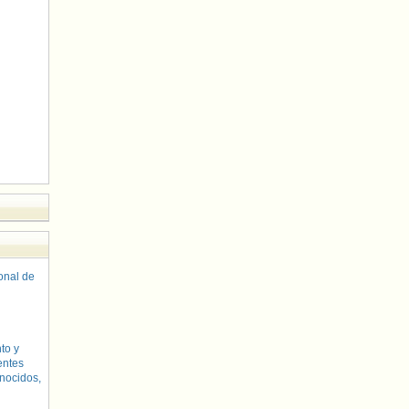
sonal de
to y
entes
nocidos,