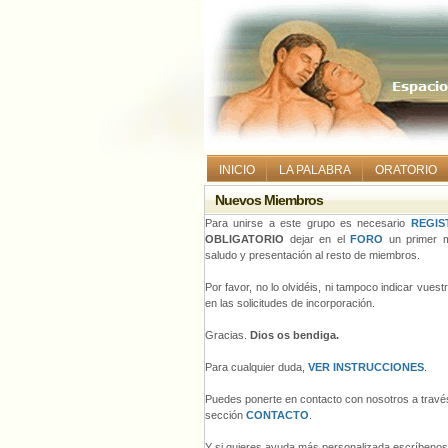
INICIO
LA PALABRA
ORATORIO
Nuevos Miembros
Para unirse a este grupo es necesario
REGIS
OBLIGATORIO
dejar en el
FORO
un primer m
saludo y presentación al resto de miembros.
Por favor, no lo olvidéis, ni tampoco indicar vues
en las solicitudes de incorporación.
Gracias.
Dios os bendiga.
Para cualquier duda,
VER INSTRUCCIONES
.
Puedes ponerte en contacto con nosotros a través
sección
CONTACTO
.
Y si quieres ayuda más personalizada escríbeno