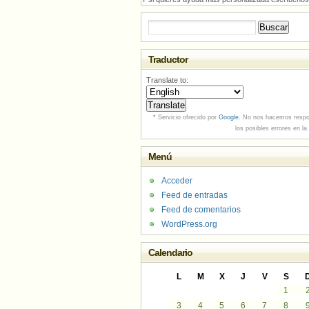
Buscar:
Traductor
Translate to:
* Servicio ofrecido por
Google
. No nos hacemos respo
los posibles errores en la
Menú
Acceder
Feed de entradas
Feed de comentarios
WordPress.org
Calendario
L
M
X
J
V
S
1
3
4
5
6
7
8