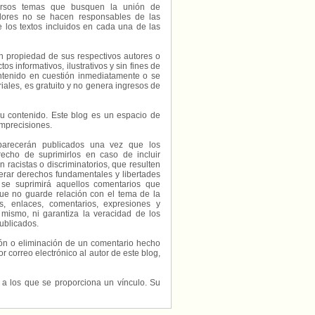
diversos temas que busquen la unión de
radores no se hacen responsables de las
e los textos incluidos en cada una de las
on propiedad de sus respectivos autores o
s informativos, ilustrativos y sin fines de
contenido en cuestión inmediatamente o se
riales, es gratuito y no genera ingresos de
e su contenido. Este blog es un espacio de
imprecisiones.
parecerán publicados una vez que los
echo de suprimirlos en caso de incluir
 racistas o discriminatorios, que resulten
erar derechos fundamentales y libertades
 se suprimirá aquellos comentarios que
ue no guarde relación con el tema de la
, enlaces, comentarios, expresiones y
 mismo, ni garantiza la veracidad de los
ublicados.
ción o eliminación de un comentario hecho
or correo electrónico al autor de este blog,
s a los que se proporciona un vínculo. Su