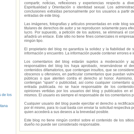
compartir, noticias, reflexiones y experiencias respecto a 
Espiritualidad y Orientación o identidad sexual. Los administ
conclusiones extraídas personalmente por los usuarios a partir d
entradas de este blog.
Las imágenes, fotografías y artículos presentadas en este blog s
titulares de derechos de autor y se reproducen solamente para efecto
lucro. Por supuesto, a petición de los autores, se eliminará el 
añadirá un enlace. Este sitio no tiene fines comerciales ni empresa
ningún tipo.
El propietario del blog no garantiza la solidez y la fiabilidad d
información y encuentro. La información puede contener errores e 
Los comentarios del blog estarán sujetos a moderación y a
responsables del blog los haya aprobado, reservándose el der
contenidos difamatorios, que contengan insultos, que se consideren
obscenos u ofensivos, en particular comentarios que puedan vuln
públicas o que atenten contra el derecho al honor. Asimismo,
contengan “spam” o publicidad, así como cualquier comentario q
entrada publicada. no se hace responsable de los contenidos
opiniones vertidas por los usuarios del blog y publicados en el
s de los
mismos. El usuario es siempre el responsable de los comentarios p
Cualquier usuario del blog puede ejercitar el derecho a rectifica
itana
por él mismo, para lo cual basta con enviar la solicitud respectiva p
quien accederá a sus deseos a la brevedad posible.
Este blog no tiene ningún control sobre el contenido de los sitio
dueño no puede ser considerado responsable.