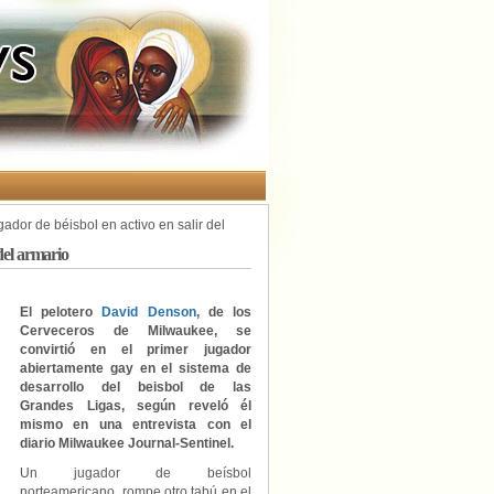
ador de béisbol en activo en salir del
del armario
El pelotero
David Denson
, de los
Cerveceros de Milwaukee, se
convirtió en el primer jugador
abiertamente gay en el sistema de
desarrollo del beisbol de las
Grandes Ligas, según reveló él
mismo en una entrevista con el
diario Milwaukee Journal-Sentinel.
Un jugador de beísbol
norteamericano rompe otro tabú en el