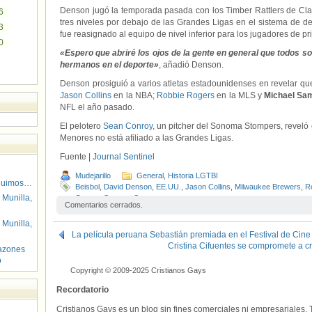
Denson jugó la temporada pasada con los Timber Rattlers de Cl
6
tres niveles por debajo de las Grandes Ligas en el sistema de de
3
fue reasignado al equipo de nivel inferior para los jugadores de p
0
«Espero que abriré los ojos de la gente en general que todo
hermanos en el deporte»
, añadió Denson.
Denson prosiguió a varios atletas estadounidenses en revelar qu
Jason Collins
en la NBA;
Robbie Rogers
en la MLS y
Michael Sa
NFL el año pasado.
El pelotero
Sean Conroy,
un pitcher del Sonoma Stompers, reveló e
Menores no está afiliado a las Grandes Ligas.
Fuente |
Journal Sentinel
Mudejarillo
General
,
Historia LGTBI
guimos…
Beisbol
,
David Denson
,
EE.UU.
,
Jason Collins
,
Milwaukee Brewers
,
R
 Munilla,
Conroy
,
Sonoma Stompers
Comentarios cerrados.
 Munilla,
La película peruana Sebastián premiada en el Festival de Cine
Cristina Cifuentes se compromete a cr
azones
o
Copyright © 2009-2025 Cristianos Gays
Recordatorio
Cristianos Gays es un blog sin fines comerciales ni empresariales. 