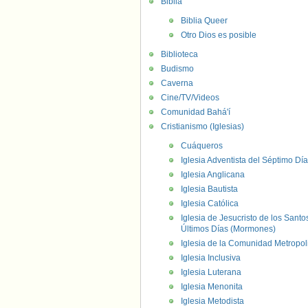
Biblia
Biblia Queer
Otro Dios es posible
Biblioteca
Budismo
Caverna
Cine/TV/Videos
Comunidad Bahá'í
Cristianismo (Iglesias)
Cuáqueros
Iglesia Adventista del Séptimo Día
Iglesia Anglicana
Iglesia Bautista
Iglesia Católica
Iglesia de Jesucristo de los Santo
Últimos Días (Mormones)
Iglesia de la Comunidad Metropol
Iglesia Inclusiva
Iglesia Luterana
Iglesia Menonita
Iglesia Metodista