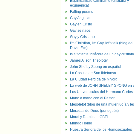
Espiritualidad caminante (cristiana y
ecuménica)
Falling poems
Gay Anglican
Gay en Cristo
Gay se nace.
Gay y Cristiano
I'm Christian, I'm Gay, let's talk (blog del
David Eck)
Isla flotante: bitácora de un gay cristian
James Alison Theology
John Shelby Spong en español
La Casulla de San Ildefonso
La Ciudad Perdida de Nivorg
La web de JOHN SHELBY SPONG en e
Los Universículos del Hermano Cortés
Mano a mano con el Pastor
Mesoletot (blog de una mujer judía y le
Moradas de Deus (portugués)
Moral y Doctrina LGBTI
Mundo Homo
Nuestra Señora de los Homosexuales