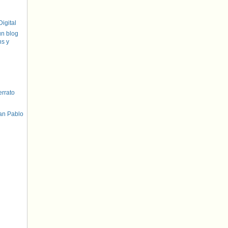
igital
un blog
hs y
errato
an Pablo