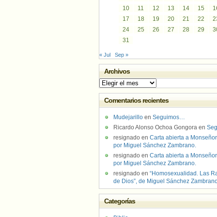
10
11
12
13
14
15
1
17
18
19
20
21
22
2
24
25
26
27
28
29
3
31
« Jul
Sep »
Archivos
Archivos
Comentarios recientes
Mudejarillo
en
Seguimos…
Ricardo Alonso Ochoa Gongora
en
Se
resignado
en
Carta abierta a Monseñor
por Miguel Sánchez Zambrano.
resignado
en
Carta abierta a Monseñor
por Miguel Sánchez Zambrano.
resignado
en
“Homosexualidad. Las R
de Dios”, de Miguel Sánchez Zambran
Categorías