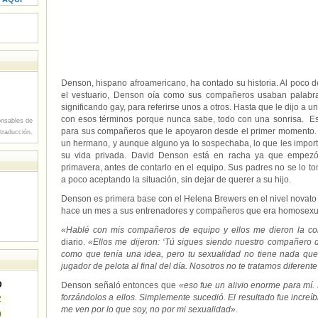
Denson, hispano afroamericano, ha contado su historia. Al poco d
el vestuario, Denson oía como sus compañeros usaban palabras
significando gay, para referirse unos a otros. Hasta que le dijo a
con esos términos porque nunca sabe, todo con una sonrisa.
Es
nsables de
para sus compañeros que le apoyaron desde el primer momento.
 traducción.
un hermano, y aunque alguno ya lo sospechaba, lo que les import
su vida privada. David Denson está en racha ya que empezó 
primavera, antes de contarlo en el equipo. Sus padres no se lo 
a poco aceptando la situación, sin dejar de querer a su hijo.
Denson es primera base con el Helena Brewers en el nivel novato
hace un mes a sus entrenadores y compañeros que era homosexu
«Hablé con mis compañeros de equipo y ellos me dieron la co
diario.
«Ellos me dijeron: ‘Tú sigues siendo nuestro compañero 
como que tenía una idea, pero tu sexualidad no tiene nada que
jugador de pelota al final del día. Nosotros no te tratamos diferente
D
Denson señaló entonces que
«eso fue un alivio enorme para mí. 
forzándolos a ellos. Simplemente sucedió. El resultado fue incr
2
me ven por lo que soy, no por mi sexualidad»
.
9