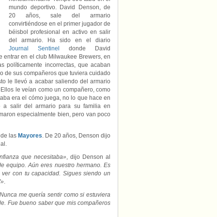
mundo deportivo. David Denson, de
20 años, sale del armario
convirtiéndose en el primer jugador de
béisbol profesional en activo en salir
del armario. Ha sido en el diario
Journal Sentinel
donde David
e entrar en el club Milwaukee Brewers, en
 políticamente incorrectas, que acaban
 uno de sus compañeros que tuviera cuidado
to le llevó a acabar saliendo del armario
 Ellos le veían como un compañero, como
aba era el cómo juega, no lo que hace en
a salir del armario para su familia en
tomaron especialmente bien, pero van poco
 de las
Mayores
. De 20 años, Denson dijo
al.
nfianza que necesitaba»
, dijo Denson al
de equipo. Aún eres nuestro hermano. Es
 ver con tu capacidad. Sigues siendo un
'»
.
Nunca me quería sentir como si estuviera
eíble. Fue bueno saber que mis compañeros