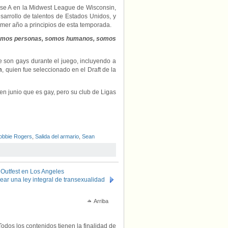
ase A en la Midwest League de Wisconsin,
sarrollo de talentos de Estados Unidos, y
rimer año a principios de esta temporada.
s somos personas, somos humanos, somos
e son gays durante el juego, incluyendo a
m
, quien fue seleccionado en el Draft de la
n junio que es gay, pero su club de Ligas
obbie Rogers
,
Salida del armario
,
Sean
 Outfest en Los Angeles
ear una ley integral de transexualidad
Arriba
Todos los contenidos tienen la finalidad de