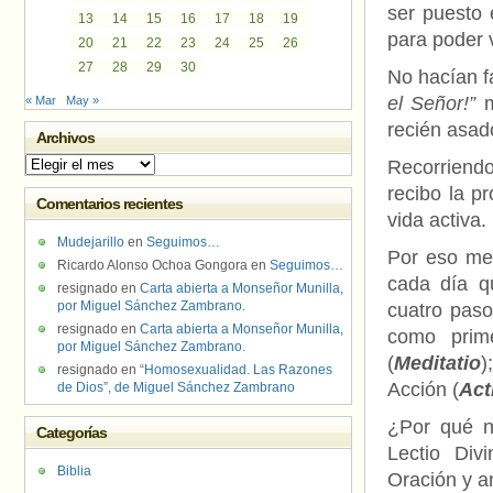
ser puesto 
13
14
15
16
17
18
19
para poder 
20
21
22
23
24
25
26
27
28
29
30
No hacían f
el Señor!”
m
« Mar
May »
recién asad
Archivos
Archivos
Recorriendo
recibo la p
Comentarios recientes
vida activa.
Mudejarillo
en
Seguimos…
Por eso me 
Ricardo Alonso Ochoa Gongora
en
Seguimos…
cada día q
resignado
en
Carta abierta a Monseñor Munilla,
por Miguel Sánchez Zambrano.
cuatro paso
resignado
en
Carta abierta a Monseñor Munilla,
como prim
por Miguel Sánchez Zambrano.
(
Meditatio
)
resignado
en
“Homosexualidad. Las Razones
Acción (
Act
de Dios”, de Miguel Sánchez Zambrano
¿Por qué no
Categorías
Lectio Div
Biblia
Oración y a