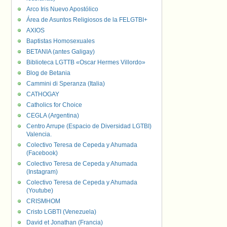
Arco Iris Nuevo Apostólico
Área de Asuntos Religiosos de la FELGTBI+
AXIOS
Baptistas Homosexuales
BETANIA (antes Galigay)
Biblioteca LGTTB «Oscar Hermes Villordo»
Blog de Betania
Cammini di Speranza (Italia)
CATHOGAY
Catholics for Choice
CEGLA (Argentina)
Centro Arrupe (Espacio de Diversidad LGTBI)
Valencia.
Colectivo Teresa de Cepeda y Ahumada
(Facebook)
Colectivo Teresa de Cepeda y Ahumada
(Instagram)
Colectivo Teresa de Cepeda y Ahumada
(Youtube)
CRISMHOM
Cristo LGBTI (Venezuela)
David et Jonathan (Francia)