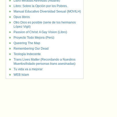
Libro Miradas Atrevidas (Aldarte)
Libro: Sobre la Opción por los Pobres.
Manual Educativo Diversidad Sexual (MOVILH)
Opus libros
Otro Dios es posible (serie de los hermanos
López Vigil)
Passion of Christ: A Gay Vision (Libro)
Proyecto Todo Mejora (Perú)
Queering The Map
Remembering Our Dead
Teología Indecente
Trans Lives Matter (Recordando a Nuestros
Muertos/listado personas trans asesinadas)
Tu vida va a mejorar
WEB Islam