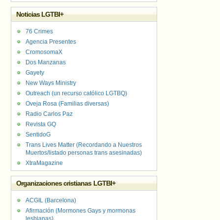
Noticias LGTBI+
76 Crimes
Agencia Presentes
CromosomaX
Dos Manzanas
Gayety
New Ways Ministry
Outreach (un recurso católico LGTBQ)
Oveja Rosa (Familias diversas)
Radio Carlos Paz
Revista GQ
SentidoG
Trans Lives Matter (Recordando a Nuestros
Muertos/listado personas trans asesinadas)
XtraMagazine
Organizaciones cristianas LGTBI+
ACGIL (Barcelona)
Afirmación (Mormones Gays y mormonas
lesbianas)