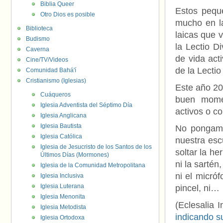
Biblia Queer
Estos peque
Otro Dios es posible
mucho en la
Biblioteca
laicas que 
Budismo
la Lectio Di
Caverna
de vida act
Cine/TV/Videos
de la Lecti
Comunidad Bahá'í
Cristianismo (Iglesias)
Este año 20
Cuáqueros
buen momen
Iglesia Adventista del Séptimo Día
activos o c
Iglesia Anglicana
Iglesia Bautista
No pongamos
Iglesia Católica
nuestra esc
Iglesia de Jesucristo de los Santos de los
soltar la her
Últimos Días (Mormones)
ni la sartén
Iglesia de la Comunidad Metropolitana
ni el micróf
Iglesia Inclusiva
Iglesia Luterana
pincel, ni…
Iglesia Menonita
(Eclesalia I
Iglesia Metodista
indicando s
Iglesia Ortodoxa