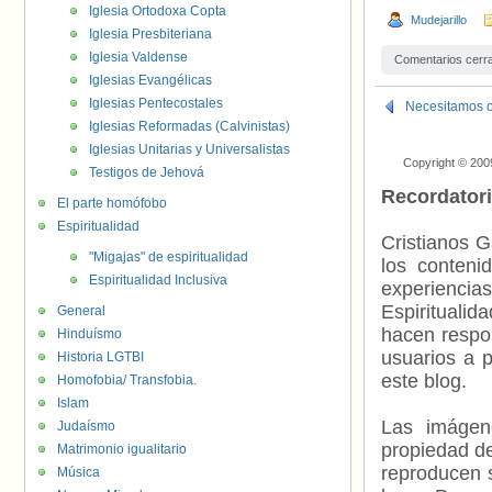
Iglesia Ortodoxa Copta
Mudejarillo
Iglesia Presbiteriana
Iglesia Valdense
Comentarios cerr
Iglesias Evangélicas
Iglesias Pentecostales
Necesitamos oí
Iglesias Reformadas (Calvinistas)
Iglesias Unitarias y Universalistas
Copyright © 200
Testigos de Jehová
Recordator
El parte homófobo
Espiritualidad
Cristianos G
"Migajas" de espiritualidad
los contenid
Espiritualidad Inclusiva
experienci
Espiritualid
General
hacen respo
Hinduísmo
usuarios a p
Historia LGTBI
este blog.
Homofobia/ Transfobia.
Islam
Las imágene
Judaísmo
propiedad de
Matrimonio igualitario
reproducen s
Música