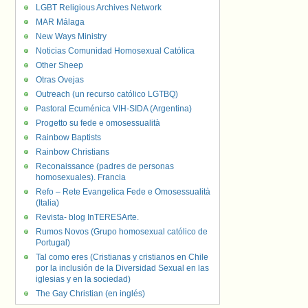
LGBT Religious Archives Network
MAR Málaga
New Ways Ministry
Noticias Comunidad Homosexual Católica
Other Sheep
Otras Ovejas
Outreach (un recurso católico LGTBQ)
Pastoral Ecuménica VIH-SIDA (Argentina)
Progetto su fede e omosessualità
Rainbow Baptists
Rainbow Christians
Reconaissance (padres de personas
homosexuales). Francia
Refo – Rete Evangelica Fede e Omosessualità
(Italia)
Revista- blog InTERESArte.
Rumos Novos (Grupo homosexual católico de
Portugal)
Tal como eres (Cristianas y cristianos en Chile
por la inclusión de la Diversidad Sexual en las
iglesias y en la sociedad)
The Gay Christian (en inglés)