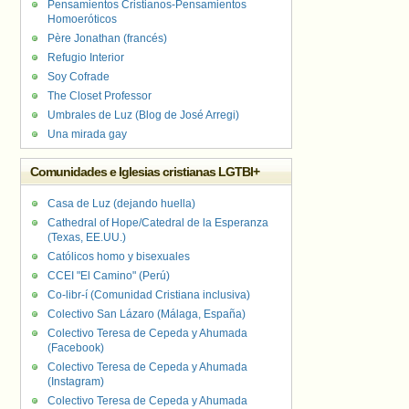
Pensamientos Cristianos-Pensamientos
Homoeróticos
Père Jonathan (francés)
Refugio Interior
Soy Cofrade
The Closet Professor
Umbrales de Luz (Blog de José Arregi)
Una mirada gay
Comunidades e Iglesias cristianas LGTBI+
Casa de Luz (dejando huella)
Cathedral of Hope/Catedral de la Esperanza
(Texas, EE.UU.)
Católicos homo y bisexuales
CCEI "El Camino" (Perú)
Co-libr-í (Comunidad Cristiana inclusiva)
Colectivo San Lázaro (Málaga, España)
Colectivo Teresa de Cepeda y Ahumada
(Facebook)
Colectivo Teresa de Cepeda y Ahumada
(Instagram)
Colectivo Teresa de Cepeda y Ahumada