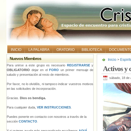
INICIO
LA PALABRA
ORATORIO
BIBLIOTECA
DOCUMENT
Nuevos Miembros
Inicio
>
Espiri
Para unirse a este grupo es necesario
REGISTRARSE
y
Activos y 
OBLIGATORIO
dejar en el
FORO
un primer mensaje de
saludo y presentación al resto de miembros.
sábado, 18 de 
Por favor, no lo olvidéis, ni tampoco indicar vuestros motivos
en las solicitudes de incorporación.
Gracias.
Dios os bendiga.
Para cualquier duda,
VER INSTRUCCIONES
.
Puedes ponerte en contacto con nosotros a través de la
sección
CONTACTO
.
Y si quieres ayuda más personalizada escríbenos
AQUÍ