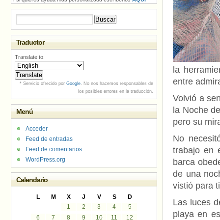
Buscar:
Traductor
Translate to:
la herramie
entre admir
* Servicio ofrecido por
Google
. No nos hacemos responsables de
los posibles errores en la traducción.
Volvió a sen
la Noche de
Menú
pero su mir
Acceder
No necesitó
Feed de entradas
trabajo en 
Feed de comentarios
WordPress.org
barca obede
de una noch
Calendario
vistió para t
L
M
X
J
V
S
D
Las luces d
1
2
3
4
5
playa en es
6
7
8
9
10
11
12