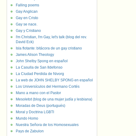
Falling poems
Gay Anglican
Gay en Cristo
Gay se nace.
Gay y Cristiano
I'm Christian, I'm Gay, let's talk (blog del rev.
David Eck)
Isla flotante: bitácora de un gay cristiano
James Alison Theology
John Shelby Spong en español
La Casulla de San Ildefonso
La Ciudad Perdida de Nivorg
La web de JOHN SHELBY SPONG en español
Los Universículos del Hermano Cortés
Mano a mano con el Pastor
Mesoletot (blog de una mujer judía y lesbiana)
Moradas de Deus (portugués)
Moral y Doctrina LGBTI
Mundo Homo
Nuestra Señora de los Homosexuales
Pays de Zabulon