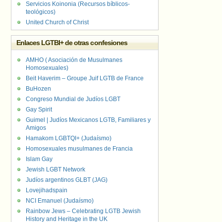
Servicios Koinonia (Recursos bíblicos-
teológicos)
United Church of Christ
Enlaces LGTBI+ de otras confesiones
AMHO ( Asociación de Musulmanes
Homosexuales)
Beit Haverim – Groupe Juif LGTB de France
BuHozen
Congreso Mundial de Judíos LGBT
Gay Spirit
Guimel | Judíos Mexicanos LGTB, Familiares y
Amigos
Hamakom LGBTQI+ (Judaísmo)
Homosexuales musulmanes de Francia
Islam Gay
Jewish LGBT Network
Judíos argentinos GLBT (JAG)
Lovejihadspain
NCI Emanuel (Judaísmo)
Rainbow Jews – Celebrating LGTB Jewish
History and Heritage in the UK