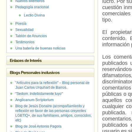
lucro. Por s
Nuevos Miembros
cuestión inm
Pedagogía oracional
comerciales 
Lectio Divina
tipo.
Poesía
Sexualidad
El propieta
Tablón de Anuncios
contenido. 
Testimonios
información 
Una batería de buenas noticias
Los comenta
Enlaces de Interés
publicados 
reservándos
Blogs Personales inclusivos
difamatorio
discriminat
"Artículos para la reflexión" – Blog personal de
comentarios
Juan Carlos Urquhart de Barros.
públicas o 
"Sedom. Indebidamente tuyo"
aquellos c
Anglicanum Scriptorium
cualquier c
Blog de Jesús Donaire (acompañamiento y
reflexión en favor de las personas creyentes
publicada.
LGBTIQ+, de sus familiares, amigos, conocidos,
comentarios,
etc)
publicados 
Blog de José Antonio Pagola
usuario es s