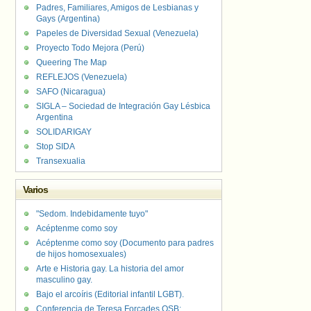
Padres, Familiares, Amigos de Lesbianas y
Gays (Argentina)
Papeles de Diversidad Sexual (Venezuela)
Proyecto Todo Mejora (Perú)
Queering The Map
REFLEJOS (Venezuela)
SAFO (Nicaragua)
SIGLA – Sociedad de Integración Gay Lésbica
Argentina
SOLIDARIGAY
Stop SIDA
Transexualia
Varios
"Sedom. Indebidamente tuyo"
Acéptenme como soy
Acéptenme como soy (Documento para padres
de hijos homosexuales)
Arte e Historia gay. La historia del amor
masculino gay.
Bajo el arcoíris (Editorial infantil LGBT).
Conferencia de Teresa Forcades OSB: