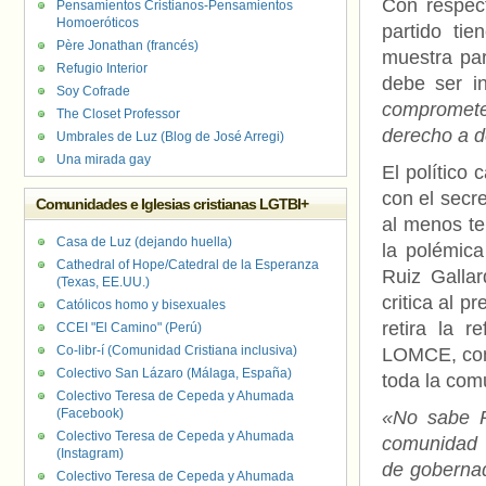
Con respec
Pensamientos Cristianos-Pensamientos
Homoeróticos
partido tie
Père Jonathan (francés)
muestra par
Refugio Interior
debe ser i
Soy Cofrade
compromete
The Closet Professor
derecho a d
Umbrales de Luz (Blog de José Arregi)
Una mirada gay
El político
con el secr
Comunidades e Iglesias cristianas LGTBI+
al menos t
Casa de Luz (dejando huella)
la polémica
Cathedral of Hope/Catedral de la Esperanza
Ruiz Gallar
(Texas, EE.UU.)
critica al p
Católicos homo y bisexuales
retira la 
CCEI "El Camino" (Perú)
Co-libr-í (Comunidad Cristiana inclusiva)
LOMCE, cono
Colectivo San Lázaro (Málaga, España)
toda la com
Colectivo Teresa de Cepeda y Ahumada
(Facebook)
«No sabe R
Colectivo Teresa de Cepeda y Ahumada
comunidad 
(Instagram)
de gobernad
Colectivo Teresa de Cepeda y Ahumada