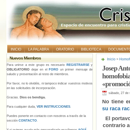
INICIO
LA PALABRA
ORATORIO
BIBLIOTECA
DOCUMENT
Nuevos Miembros
Inicio
>
Homofo
critica que l
Para unirse a este grupo es necesario
REGISTRARSE
y
Josep Anto
OBLIGATORIO
dejar en el
FORO
un primer mensaje de
saludo y presentación al resto de miembros.
homofobia 
«promoció
Por favor, no lo olvidéis, ni tampoco indicar vuestros motivos
en las solicitudes de incorporación.
sábado, 27 de 
Gracias.
Dios os bendiga.
No tiene 
Para cualquier duda,
VER INSTRUCCIONES
.
su raca ra
Puedes ponerte en contacto con nosotros a través de la
El portav
sección
CONTACTO
.
contrario a
Y si quieres ayuda más personalizada escríbenos
AQUÍ