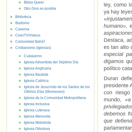
Biblia Queer
ley, como 
Otro Dios es posible
ya hay leye
Biblioteca
«injustamen
Budismo
humano»
, 
Caverna
aspiracion
Cine/TV/Videos
Destaca, a
Comunidad Bahá'í
es tan alto
Cristianismo (Iglesias)
especial p
Cuáqueros
digamos que
Iglesia Adventista del Séptimo Día
político cata
Iglesia Anglicana
Iglesia Bautista
Duran defi
Iglesia Católica
presidente A
Iglesia de Jesucristo de los Santos de los
Últimos Días (Mormones)
con riesgo
Iglesia de la Comunidad Metropolitana
mundo,
«a 
Iglesia Inclusiva
privilegia
Iglesia Luterana
debemos fo
Iglesia Menonita
que defiend
Iglesia Metodista
parlamentar
Iglesia Ortodoxa