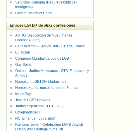
Servicios Koinonia (Recursos bíblicos-
teológicos)
United Church of Christ
Enlaces LGTBI+ de otras confesiones
AMHO ( Asociación de Musulmanes
Homosexuales)
Beit Haverim – Groupe Juif LGTB de France
BuHozen
Congreso Mundial de Judíos LGBT
Gay Spirit
Guimel | Judíos Mexicanos LGTB, Familiares y
Amigos
Hamakom LGBTQI+ (Judaísmo)
Homosexuales musulmanes de Francia
Islam Gay
Jewish LGBT Network
Judíos argentinos GLBT (JAG)
Lovejihadspain
NCI Emanuel (Judaísmo)
Rainbow Jews – Celebrating LGTB Jewish
History and Heritage in the UK