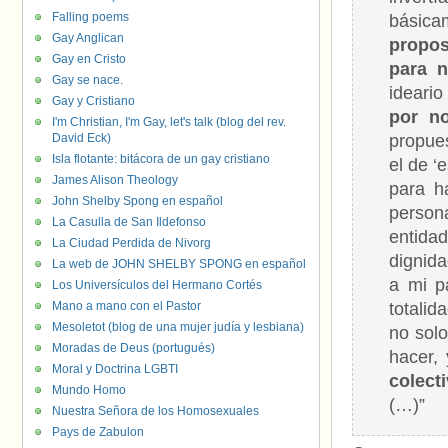
Falling poems
básica
Gay Anglican
propos
Gay en Cristo
para n
Gay se nace.
ideario
Gay y Cristiano
por no
I'm Christian, I'm Gay, let's talk (blog del rev.
David Eck)
propues
Isla flotante: bitácora de un gay cristiano
el de ‘
James Alison Theology
para h
John Shelby Spong en español
person
La Casulla de San Ildefonso
entida
La Ciudad Perdida de Nivorg
dignida
La web de JOHN SHELBY SPONG en español
a mi p
Los Universículos del Hermano Cortés
Mano a mano con el Pastor
totalid
Mesoletot (blog de una mujer judía y lesbiana)
no sol
Moradas de Deus (portugués)
hacer, 
Moral y Doctrina LGBTI
colect
Mundo Homo
(…)”
Nuestra Señora de los Homosexuales
Pays de Zabulon