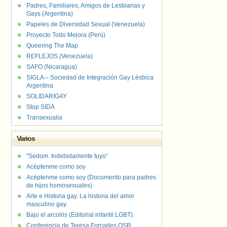
Padres, Familiares, Amigos de Lesbianas y
Gays (Argentina)
Papeles de Diversidad Sexual (Venezuela)
Proyecto Todo Mejora (Perú)
Queering The Map
REFLEJOS (Venezuela)
SAFO (Nicaragua)
SIGLA – Sociedad de Integración Gay Lésbica
Argentina
SOLIDARIGAY
Stop SIDA
Transexualia
Varios
"Sedom. Indebidamente tuyo"
Acéptenme como soy
Acéptenme como soy (Documento para padres
de hijos homosexuales)
Arte e Historia gay. La historia del amor
masculino gay.
Bajo el arcoíris (Editorial infantil LGBT).
Conferencia de Teresa Forcades OSB: