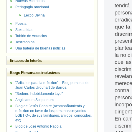
Nuevos Miembros
tendrá 
Pedagogía oracional
person
Lectio Divina
erradic
Poesía
que la
Sexualidad
discri
Tablón de Anuncios
presen
Testimonios
plantea
Una batería de buenas noticias
la no d
Enlaces de Interés
que as
discri
Blogs Personales inclusivos
revela
merece
"Artículos para la reflexión" – Blog personal de
Juan Carlos Urquhart de Barros.
contra
"Sedom. Indebidamente tuyo"
person
Anglicanum Scriptorium
incorp
Blog de Jesús Donaire (acompañamiento y
reflexión en favor de las personas creyentes
dirigen
LGBTIQ+, de sus familiares, amigos, conocidos,
En cam
etc)
discri
Blog de José Antonio Pagola