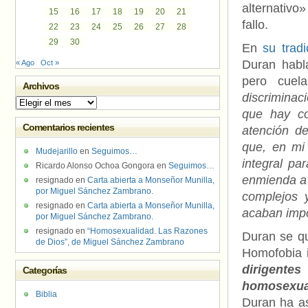
alternativ
15
16
17
18
19
20
21
fallo.
22
23
24
25
26
27
28
29
30
En
su trad
Duran habl
« Ago
Oct »
pero cuel
Archivos
discriminac
Archivos
que hay co
Comentarios recientes
atención del
que, en mi 
Mudejarillo
en
Seguimos…
integral pa
Ricardo Alonso Ochoa Gongora
en
Seguimos…
enmienda a l
resignado
en
Carta abierta a Monseñor Munilla,
por Miguel Sánchez Zambrano.
complejos 
resignado
en
Carta abierta a Monseñor Munilla,
acaban imp
por Miguel Sánchez Zambrano.
resignado
en
“Homosexualidad. Las Razones
Duran se qu
de Dios”, de Miguel Sánchez Zambrano
Homofobia 
dirigente
Categorías
homosexua
Biblia
Duran ha a