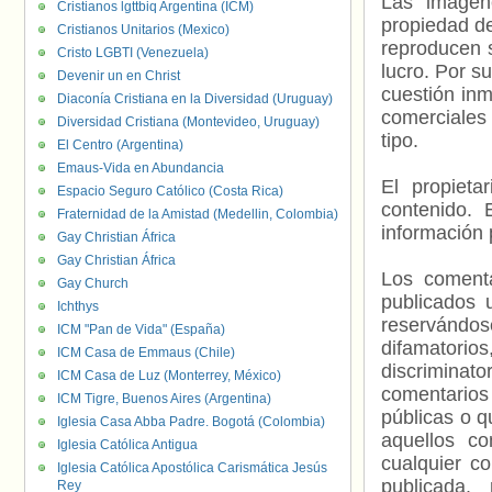
Las imágene
Cristianos lgttbiq Argentina (ICM)
propiedad de
Cristianos Unitarios (Mexico)
reproducen s
Cristo LGBTI (Venezuela)
lucro. Por s
Devenir un en Christ
cuestión inm
Diaconía Cristiana en la Diversidad (Uruguay)
comerciales 
Diversidad Cristiana (Montevideo, Uruguay)
tipo.
El Centro (Argentina)
Emaus-Vida en Abundancia
El propieta
Espacio Seguro Católico (Costa Rica)
contenido. 
Fraternidad de la Amistad (Medellin, Colombia)
información 
Gay Christian África
Gay Christian África
Los comenta
Gay Church
publicados 
Ichthys
reservándos
ICM "Pan de Vida" (España)
difamatorio
ICM Casa de Emmaus (Chile)
discriminat
ICM Casa de Luz (Monterrey, México)
comentarios
ICM Tigre, Buenos Aires (Argentina)
públicas o 
Iglesia Casa Abba Padre. Bogotá (Colombia)
aquellos c
Iglesia Católica Antigua
cualquier c
Iglesia Católica Apostólica Carismática Jesús
publicada.
Rey