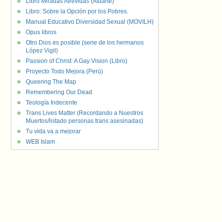
Libro Miradas Atrevidas (Aldarte)
Libro: Sobre la Opción por los Pobres.
Manual Educativo Diversidad Sexual (MOVILH)
Opus libros
Otro Dios es posible (serie de los hermanos
López Vigil)
Passion of Christ: A Gay Vision (Libro)
Proyecto Todo Mejora (Perú)
Queering The Map
Remembering Our Dead
Teología Indecente
Trans Lives Matter (Recordando a Nuestros
Muertos/listado personas trans asesinadas)
Tu vida va a mejorar
WEB Islam