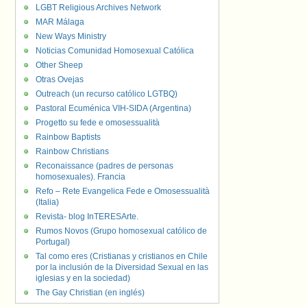
LGBT Religious Archives Network
MAR Málaga
New Ways Ministry
Noticias Comunidad Homosexual Católica
Other Sheep
Otras Ovejas
Outreach (un recurso católico LGTBQ)
Pastoral Ecuménica VIH-SIDA (Argentina)
Progetto su fede e omosessualità
Rainbow Baptists
Rainbow Christians
Reconaissance (padres de personas
homosexuales). Francia
Refo – Rete Evangelica Fede e Omosessualità
(Italia)
Revista- blog InTERESArte.
Rumos Novos (Grupo homosexual católico de
Portugal)
Tal como eres (Cristianas y cristianos en Chile
por la inclusión de la Diversidad Sexual en las
iglesias y en la sociedad)
The Gay Christian (en inglés)