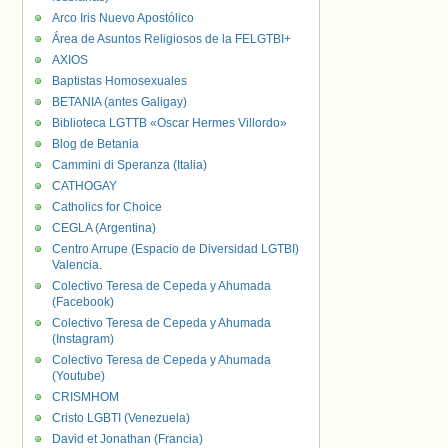
Arco Iris Nuevo Apostólico
Área de Asuntos Religiosos de la FELGTBI+
AXIOS
Baptistas Homosexuales
BETANIA (antes Galigay)
Biblioteca LGTTB «Oscar Hermes Villordo»
Blog de Betania
Cammini di Speranza (Italia)
CATHOGAY
Catholics for Choice
CEGLA (Argentina)
Centro Arrupe (Espacio de Diversidad LGTBI)
Valencia.
Colectivo Teresa de Cepeda y Ahumada
(Facebook)
Colectivo Teresa de Cepeda y Ahumada
(Instagram)
Colectivo Teresa de Cepeda y Ahumada
(Youtube)
CRISMHOM
Cristo LGBTI (Venezuela)
David et Jonathan (Francia)