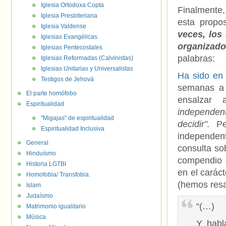
Iglesia Ortodoxa Copta
Finalmente,
Iglesia Presbiteriana
esta propo
Iglesia Valdense
veces, los
Iglesias Evangélicas
organizad
Iglesias Pentecostales
palabras:
Iglesias Reformadas (Calvinistas)
Iglesias Unitarias y Universalistas
Ha sido en
Testigos de Jehová
semanas a 
El parte homófobo
ensalza
Espiritualidad
independen
"Migajas" de espiritualidad
decidir”.
Per
Espiritualidad Inclusiva
independen
General
consulta so
Hinduísmo
compendio d
Historia LGTBI
en el carác
Homofobia/ Transfobia.
(hemos resa
Islam
Judaísmo
“(…)
Matrimonio igualitario
Música
Y habl