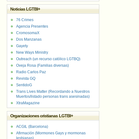
Noticias LGTBI+
76 Crimes
Agencia Presentes
CromosomaX
Dos Manzanas
Gayety
New Ways Ministry
Outreach (un recurso católico LGTBQ)
Oveja Rosa (Familias diversas)
Radio Carlos Paz
Revista GQ
SentidoG
Trans Lives Matter (Recordando a Nuestros
Muertos/listado personas trans asesinadas)
XtraMagazine
Organizaciones cristianas LGTBI+
ACGIL (Barcelona)
Afirmación (Mormones Gays y mormonas
lesbianas)