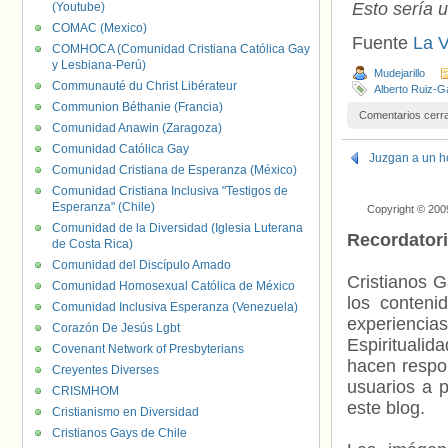
Esto sería 
(Youtube)
COMAC (Mexico)
Fuente
La V
COMHOCA (Comunidad Cristiana Católica Gay
y Lesbiana-Perú)
Mudejarillo
Communauté du Christ Libérateur
Alberto Ruiz-G
Communion Béthanie (Francia)
Comentarios cerr
Comunidad Anawin (Zaragoza)
Comunidad Católica Gay
Juzgan a un ho
Comunidad Cristiana de Esperanza (México)
Comunidad Cristiana Inclusiva "Testigos de
Esperanza" (Chile)
Copyright © 200
Comunidad de la Diversidad (Iglesia Luterana
Recordator
de Costa Rica)
Comunidad del Discípulo Amado
Cristianos G
Comunidad Homosexual Católica de México
los contenid
Comunidad Inclusiva Esperanza (Venezuela)
experienci
Corazón De Jesús Lgbt
Espiritualid
Covenant Network of Presbyterians
hacen respo
Creyentes Diverses
usuarios a p
CRISMHOM
este blog.
Cristianismo en Diversidad
Cristianos Gays de Chile