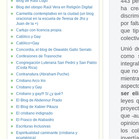
443 per
Blog de Raúl Lugo
Blog del obispo Raúl Vera en Religión Digital
ha cre
Carmelita contemplativo en la ciudad (un blog
discri
oracional en la escuela de Teresa de Jhs y
por fal
Juan de la +)
que tip
Cartujo con licencia propia
Católico y Gay
colecti
Católico+Gay
Unió d
Concordia, el blog de Oswaldo Gallo Serrato
como s
Confesiones de Trasnoche
Congregación Luterana San Pedro y San Pablo
integra
(Costa Rica)
que no 
Contranatura (Abraham Puche)
mientr
Cristiano Arco Iris
aspect
Cristiano y Gay
ser el
Cristiano y gay!!! Sí ¿y qué?
leyes 
El Blog de Abdennur Prado
El Blog de Xabier Pikaza
proyec
El cristiano indignado
que -a
El Frasco de Alabastro
opinion
Escrituras Inclusivas
los co
Espiritualidad caminante (cristiana y
invert
ecuménica)