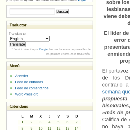
sobre los
lesbiana
Buscar:
viene deba
d
Traductor
El líder d
Translate to:
error 
presentara
* Servicio ofrecido por
Google
. No nos hacemos responsables de
enmienda 
los posibles errores en la traducción.
prop
Menú
El portavoz
Acceder
de los Di
Feed de entradas
contrario 
Feed de comentarios
semana que 
WordPress.org
propuesta
bisexuales
Calendario
«más de p
L
M
X
J
V
S
D
Califica de
1
2
3
4
5
6
7
no haya p
8
9
10
11
12
13
14