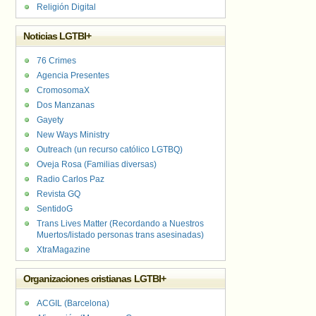
Religión Digital
Noticias LGTBI+
76 Crimes
Agencia Presentes
CromosomaX
Dos Manzanas
Gayety
New Ways Ministry
Outreach (un recurso católico LGTBQ)
Oveja Rosa (Familias diversas)
Radio Carlos Paz
Revista GQ
SentidoG
Trans Lives Matter (Recordando a Nuestros
Muertos/listado personas trans asesinadas)
XtraMagazine
Organizaciones cristianas LGTBI+
ACGIL (Barcelona)