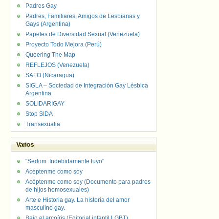
Padres Gay
Padres, Familiares, Amigos de Lesbianas y
Gays (Argentina)
Papeles de Diversidad Sexual (Venezuela)
Proyecto Todo Mejora (Perú)
Queering The Map
REFLEJOS (Venezuela)
SAFO (Nicaragua)
SIGLA – Sociedad de Integración Gay Lésbica
Argentina
SOLIDARIGAY
Stop SIDA
Transexualia
Varios
"Sedom. Indebidamente tuyo"
Acéptenme como soy
Acéptenme como soy (Documento para padres
de hijos homosexuales)
Arte e Historia gay. La historia del amor
masculino gay.
Bajo el arcoíris (Editorial infantil LGBT).