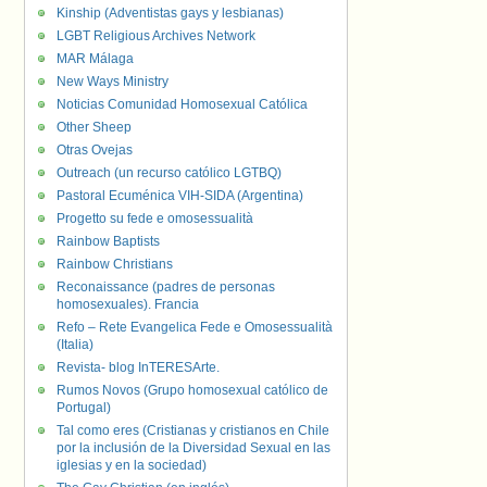
Kinship (Adventistas gays y lesbianas)
LGBT Religious Archives Network
MAR Málaga
New Ways Ministry
Noticias Comunidad Homosexual Católica
Other Sheep
Otras Ovejas
Outreach (un recurso católico LGTBQ)
Pastoral Ecuménica VIH-SIDA (Argentina)
Progetto su fede e omosessualità
Rainbow Baptists
Rainbow Christians
Reconaissance (padres de personas
homosexuales). Francia
Refo – Rete Evangelica Fede e Omosessualità
(Italia)
Revista- blog InTERESArte.
Rumos Novos (Grupo homosexual católico de
Portugal)
Tal como eres (Cristianas y cristianos en Chile
por la inclusión de la Diversidad Sexual en las
iglesias y en la sociedad)