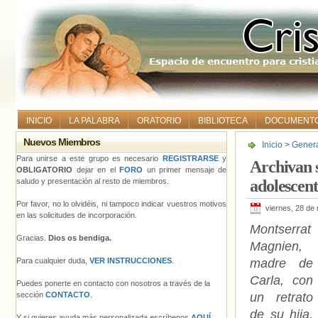
INICIO
LA PALABRA
ORATORIO
BIBLIOTECA
DOCUMENT
Nuevos Miembros
Inicio
>
Gener
adolescente bi
Para unirse a este grupo es necesario
REGISTRARSE
y
Archivan s
OBLIGATORIO
dejar en el
FORO
un primer mensaje de
saludo y presentación al resto de miembros.
adolescent
Por favor, no lo olvidéis, ni tampoco indicar vuestros motivos
viernes, 28 de
en las solicitudes de incorporación.
Montserrat
Gracias.
Dios os bendiga.
Magnien,
Para cualquier duda,
VER INSTRUCCIONES
.
madre de
Carla, con
Puedes ponerte en contacto con nosotros a través de la
sección
CONTACTO
.
un retrato
de su hija.
Y si quieres ayuda más personalizada escríbenos
AQUÍ