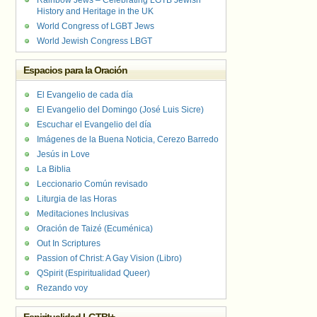
Rainbow Jews – Celebrating LGTB Jewish
History and Heritage in the UK
World Congress of LGBT Jews
World Jewish Congress LBGT
Espacios para la Oración
El Evangelio de cada día
El Evangelio del Domingo (José Luis Sicre)
Escuchar el Evangelio del día
Imágenes de la Buena Noticia, Cerezo Barredo
Jesús in Love
La Biblia
Leccionario Común revisado
Liturgia de las Horas
Meditaciones Inclusivas
Oración de Taizé (Ecuménica)
Out In Scriptures
Passion of Christ: A Gay Vision (Libro)
QSpirit (Espiritualidad Queer)
Rezando voy