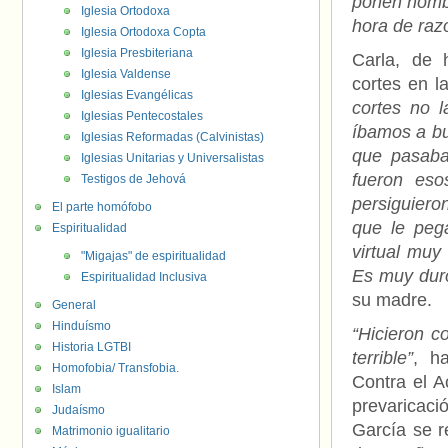
ponen nombr
Iglesia Ortodoxa
hora de raz
Iglesia Ortodoxa Copta
Iglesia Presbiteriana
Carla, de 
Iglesia Valdense
cortes en l
Iglesias Evangélicas
cortes no l
Iglesias Pentecostales
íbamos a bu
Iglesias Reformadas (Calvinistas)
que pasaba
Iglesias Unitarias y Universalistas
fueron eso
Testigos de Jehová
persiguiero
El parte homófobo
que le peg
Espiritualidad
virtual muy
"Migajas" de espiritualidad
Es muy duro
Espiritualidad Inclusiva
su madre.
General
Hinduísmo
“Hicieron c
Historia LGTBI
terrible”
, h
Homofobia/ Transfobia.
Contra el A
Islam
prevaricaci
Judaísmo
García se r
Matrimonio igualitario