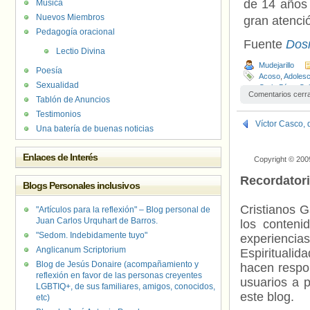
de 14 años 
Música
Nuevos Miembros
gran atenci
Pedagogía oracional
Fuente
Dos
Lectio Divina
Mudejarillo
Poesía
Acoso
,
Adoles
Sexualidad
Carla Díaz
,
Col
Comentarios cerr
La Nueva Esp
Tablón de Anuncios
adolescente
,
X
Testimonios
Víctor Casco, 
Una batería de buenas noticias
Enlaces de Interés
Copyright © 200
Recordator
Blogs Personales inclusivos
Cristianos G
"Artículos para la reflexión" – Blog personal de
Juan Carlos Urquhart de Barros.
los contenid
"Sedom. Indebidamente tuyo"
experienci
Anglicanum Scriptorium
Espiritualid
Blog de Jesús Donaire (acompañamiento y
hacen respo
reflexión en favor de las personas creyentes
usuarios a p
LGBTIQ+, de sus familiares, amigos, conocidos,
este blog.
etc)