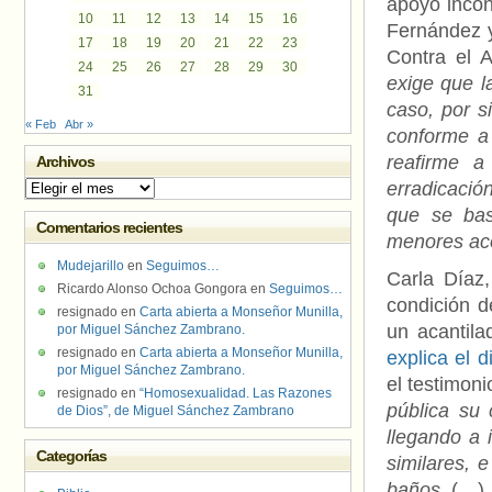
apoyo incon
10
11
12
13
14
15
16
Fernández y
17
18
19
20
21
22
23
Contra el 
24
25
26
27
28
29
30
exige que l
31
caso, por s
« Feb
Abr »
conforme a
reafirme 
Archivos
erradicació
Archivos
que se bas
Comentarios recientes
menores ac
Mudejarillo
en
Seguimos…
Carla Díaz
Ricardo Alonso Ochoa Gongora
en
Seguimos…
condición d
resignado
en
Carta abierta a Monseñor Munilla,
un acantil
por Miguel Sánchez Zambrano.
resignado
en
Carta abierta a Monseñor Munilla,
explica el d
por Miguel Sánchez Zambrano.
el testimon
resignado
en
“Homosexualidad. Las Razones
pública su
de Dios”, de Miguel Sánchez Zambrano
llegando a i
Categorías
similares, 
baños.
(…)