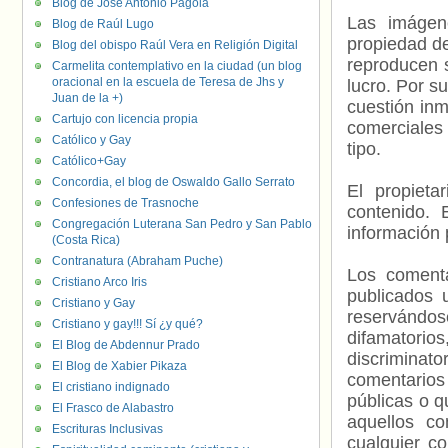
Blog de José Antonio Pagola
Las imágene
Blog de Raúl Lugo
propiedad de
Blog del obispo Raúl Vera en Religión Digital
reproducen s
Carmelita contemplativo en la ciudad (un blog
oracional en la escuela de Teresa de Jhs y
lucro. Por s
Juan de la +)
cuestión inm
Cartujo con licencia propia
comerciales 
Católico y Gay
tipo.
Católico+Gay
Concordia, el blog de Oswaldo Gallo Serrato
El propieta
Confesiones de Trasnoche
contenido. 
Congregación Luterana San Pedro y San Pablo
información 
(Costa Rica)
Contranatura (Abraham Puche)
Los comenta
Cristiano Arco Iris
publicados 
Cristiano y Gay
reservándos
Cristiano y gay!!! Sí ¿y qué?
difamatorio
El Blog de Abdennur Prado
discriminat
El Blog de Xabier Pikaza
comentarios
El cristiano indignado
públicas o 
El Frasco de Alabastro
aquellos c
Escrituras Inclusivas
cualquier c