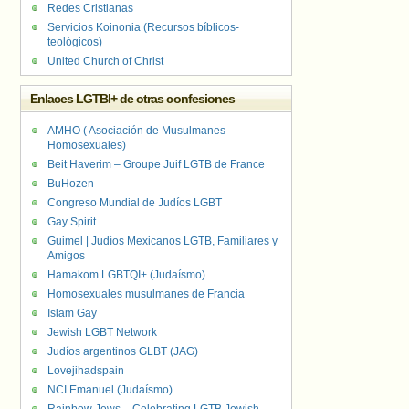
Redes Cristianas
Servicios Koinonia (Recursos bíblicos-
teológicos)
United Church of Christ
Enlaces LGTBI+ de otras confesiones
AMHO ( Asociación de Musulmanes
Homosexuales)
Beit Haverim – Groupe Juif LGTB de France
BuHozen
Congreso Mundial de Judíos LGBT
Gay Spirit
Guimel | Judíos Mexicanos LGTB, Familiares y
Amigos
Hamakom LGBTQI+ (Judaísmo)
Homosexuales musulmanes de Francia
Islam Gay
Jewish LGBT Network
Judíos argentinos GLBT (JAG)
Lovejihadspain
NCI Emanuel (Judaísmo)