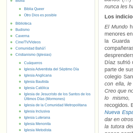
Biblia
nunca les h
Biblia Queer
Otro Dios es posible
Los indici
Biblioteca
El Mundo
h
Budismo
menores en 
Caverna
la Guarda 
Cine/TV/Videos
compañeras 
Comunidad Bahá'í
desprenders
Cristianismo (Iglesias)
Díaz sufrió
Cuáqueros
parte de su
Iglesia Adventista del Séptimo Día
Iglesia Anglicana
colegio San
Iglesia Bautista
con ella, l
Iglesia Católica
Creo que no
Iglesia de Jesucristo de los Santos de los
lo mismo, 
Últimos Días (Mormones)
recogidos.
Iglesia de la Comunidad Metropolitana
Iglesia Inclusiva
Nueva Esp
Iglesia Luterana
dar en otro
Iglesia Menonita
la tutora d
Iglesia Metodista