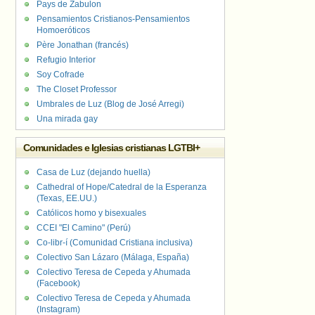
Pays de Zabulon
Pensamientos Cristianos-Pensamientos
Homoeróticos
Père Jonathan (francés)
Refugio Interior
Soy Cofrade
The Closet Professor
Umbrales de Luz (Blog de José Arregi)
Una mirada gay
Comunidades e Iglesias cristianas LGTBI+
Casa de Luz (dejando huella)
Cathedral of Hope/Catedral de la Esperanza
(Texas, EE.UU.)
Católicos homo y bisexuales
CCEI "El Camino" (Perú)
Co-libr-í (Comunidad Cristiana inclusiva)
Colectivo San Lázaro (Málaga, España)
Colectivo Teresa de Cepeda y Ahumada
(Facebook)
Colectivo Teresa de Cepeda y Ahumada
(Instagram)