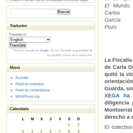
El Mundo,
Buscar:
Carlos
García
Traductor
Pozo
Translate to:
* Servicio ofrecido por
Google
. No nos hacemos responsables de
los posibles errores en la traducción.
La Fiscalí
de Carla D
Menú
quitó la vi
Acceder
orientación
Feed de entradas
Guarda, un
Feed de comentarios
XEGA ha 
WordPress.org
diligencia
Calendario
Montserrat 
derecho a 
L
M
X
J
V
S
D
1
2
El colectiv
3
4
5
6
7
8
9