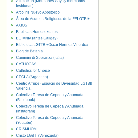
Afirmación (Mormones Gays y mormonas
lesbianas)
Arco Iris Nuevo Apostólico
Área de Asuntos Religiosos de la FELGTBI+
AXIOS
Baptistas Homosexuales
BETANIA (antes Galigay)
Biblioteca LGTTB «Oscar Hermes Villordo»
Blog de Betania
Cammini di Speranza (Italia)
CATHOGAY
Catholics for Choice
CEGLA (Argentina)
Centro Arrupe (Espacio de Diversidad LGTBI)
Valencia.
Colectivo Teresa de Cepeda y Ahumada
(Facebook)
Colectivo Teresa de Cepeda y Ahumada
(Instagram)
Colectivo Teresa de Cepeda y Ahumada
(Youtube)
CRISMHOM
Cristo LGBTI (Venezuela)