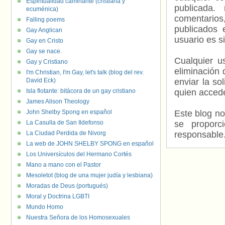
Espiritualidad caminante (cristiana y
publicada.
ecuménica)
comentarios,
Falling poems
publicados 
Gay Anglican
usuario es s
Gay en Cristo
Gay se nace.
Cualquier us
Gay y Cristiano
eliminación 
I'm Christian, I'm Gay, let's talk (blog del rev.
David Eck)
enviar la so
Isla flotante: bitácora de un gay cristiano
quien accede
James Alison Theology
John Shelby Spong en español
Este blog no
La Casulla de San Ildefonso
se proporc
La Ciudad Perdida de Nivorg
responsable
La web de JOHN SHELBY SPONG en español
Los Universículos del Hermano Cortés
Mano a mano con el Pastor
Mesoletot (blog de una mujer judía y lesbiana)
Moradas de Deus (portugués)
Moral y Doctrina LGBTI
Mundo Homo
Nuestra Señora de los Homosexuales