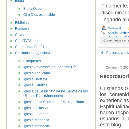
Biblia
Finalmente,
Biblia Queer
discrimina
Otro Dios es posible
llegando al 
Biblioteca
Mudejarillo
Budismo
Andrés Beníte
Caverna
Homofobia (O
Comentarios cerr
Cine/TV/Videos
Comunidad Bahá'í
Pastores crist
Cristianismo (Iglesias)
Cuáqueros
Iglesia Adventista del Séptimo Día
Copyright © 200
Iglesia Anglicana
Recordator
Iglesia Bautista
Iglesia Católica
Cristianos G
Iglesia de Jesucristo de los Santos de los
los contenid
Últimos Días (Mormones)
experienci
Iglesia de la Comunidad Metropolitana
Espiritualid
Iglesia Inclusiva
hacen respo
Iglesia Luterana
usuarios a p
Iglesia Menonita
este blog.
Iglesia Metodista