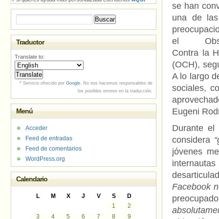
se han conv
una de las
Buscar:
preocupaci
el Obser
Traductor
Contra la 
Translate to:
(OCH), segú
A lo largo 
* Servicio ofrecido por
Google
. No nos hacemos responsables de
sociales, 
los posibles errores en la traducción.
aprovechad
Eugeni Rodr
Menú
Durante el
Acceder
Feed de entradas
considera
“
Feed de comentarios
jóvenes me
WordPress.org
internautas
desarticul
Calendario
Facebook no
L
M
X
J
V
S
D
preocupado
1
2
absolutamen
3
4
5
6
7
8
9