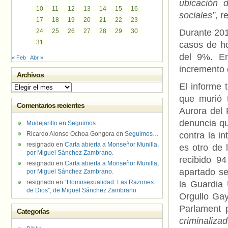
ubicación 
10
11
12
13
14
15
16
sociales”
, r
17
18
19
20
21
22
23
24
25
26
27
28
29
30
Durante 201
31
casos de h
del 9%. En
« Feb
Abr »
incremento d
Archivos
El informe 
Archivos
que murió 
Comentarios recientes
Aurora del 
denuncia qu
Mudejarillo
en
Seguimos…
Ricardo Alonso Ochoa Gongora
en
Seguimos…
contra la i
resignado
en
Carta abierta a Monseñor Munilla,
es otro de 
por Miguel Sánchez Zambrano.
recibido 9
resignado
en
Carta abierta a Monseñor Munilla,
apartado se
por Miguel Sánchez Zambrano.
resignado
en
“Homosexualidad. Las Razones
la Guardia 
de Dios”, de Miguel Sánchez Zambrano
Orgullo Ga
Parlament 
Categorías
criminaliza