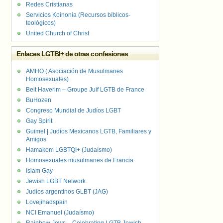
Redes Cristianas
Servicios Koinonia (Recursos bíblicos-
teológicos)
United Church of Christ
Enlaces LGTBI+ de otras confesiones
AMHO ( Asociación de Musulmanes
Homosexuales)
Beit Haverim – Groupe Juif LGTB de France
BuHozen
Congreso Mundial de Judíos LGBT
Gay Spirit
Guimel | Judíos Mexicanos LGTB, Familiares y
Amigos
Hamakom LGBTQI+ (Judaísmo)
Homosexuales musulmanes de Francia
Islam Gay
Jewish LGBT Network
Judíos argentinos GLBT (JAG)
Lovejihadspain
NCI Emanuel (Judaísmo)