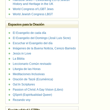
Rainbow Jews – Celebrating LGTB Jewish
History and Heritage in the UK
World Congress of LGBT Jews
World Jewish Congress LBGT
Espacios para la Oración
El Evangelio de cada día
El Evangelio del Domingo (José Luis Sicre)
Escuchar el Evangelio del día
Imágenes de la Buena Noticia, Cerezo Barredo
Jesús in Love
La Biblia
Leccionario Común revisado
Liturgia de las Horas
Meditaciones Inclusivas
Oración de Taizé (Ecuménica)
Out In Scriptures
Passion of Christ: A Gay Vision (Libro)
QSpirit (Espiritualidad Queer)
Rezando voy