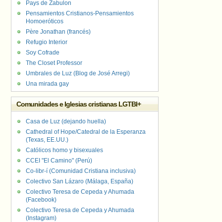
Pays de Zabulon
Pensamientos Cristianos-Pensamientos
Homoeróticos
Père Jonathan (francés)
Refugio Interior
Soy Cofrade
The Closet Professor
Umbrales de Luz (Blog de José Arregi)
Una mirada gay
Comunidades e Iglesias cristianas LGTBI+
Casa de Luz (dejando huella)
Cathedral of Hope/Catedral de la Esperanza
(Texas, EE.UU.)
Católicos homo y bisexuales
CCEI "El Camino" (Perú)
Co-libr-í (Comunidad Cristiana inclusiva)
Colectivo San Lázaro (Málaga, España)
Colectivo Teresa de Cepeda y Ahumada
(Facebook)
Colectivo Teresa de Cepeda y Ahumada
(Instagram)