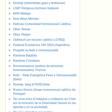
Kinship (Adventistas gays y lesbianas)
LGBT Religious Archives Network
MAR Málaga
New Ways Ministry
Noticias Comunidad Homosexual Católica
Other Sheep
Otras Ovejas
Outreach (un recurso católico LGTBQ)
Pastoral Ecuménica VIH-SIDA (Argentina)
Progetto su fede e omosessualità
Rainbow Baptists
Rainbow Christians
Reconaissance (padres de personas
homosexuales). Francia
Refo – Rete Evangelica Fede e Omosessualità
(Italia)
Revista- blog InTERESArte.
Rumos Novos (Grupo homosexual católico de
Portugal)
Tal como eres (Cristianas y cristianos en Chile
por la inclusión de la Diversidad Sexual en las
iglesias y en la sociedad)