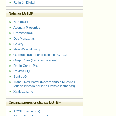
Religión Digital
Noticias LGTBI+
76 Crimes
Agencia Presentes
CromosomaX
Dos Manzanas
Gayety
New Ways Ministry
Outreach (un recurso católico LGTBQ)
Oveja Rosa (Familias diversas)
Radio Carlos Paz
Revista GQ
SentidoG
Trans Lives Matter (Recordando a Nuestros
Muertos/listado personas trans asesinadas)
XtraMagazine
Organizaciones cristianas LGTBI+
ACGIL (Barcelona)