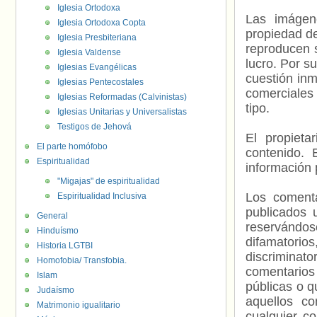
Iglesia Ortodoxa
Las imágene
Iglesia Ortodoxa Copta
propiedad de
Iglesia Presbiteriana
reproducen s
Iglesia Valdense
lucro. Por s
Iglesias Evangélicas
cuestión inm
Iglesias Pentecostales
comerciales 
Iglesias Reformadas (Calvinistas)
tipo.
Iglesias Unitarias y Universalistas
Testigos de Jehová
El propieta
El parte homófobo
contenido. 
Espiritualidad
información 
"Migajas" de espiritualidad
Los comenta
Espiritualidad Inclusiva
publicados 
General
reservándos
Hinduísmo
difamatorio
Historia LGTBI
discriminat
Homofobia/ Transfobia.
comentarios
Islam
públicas o 
Judaísmo
aquellos c
Matrimonio igualitario
cualquier c