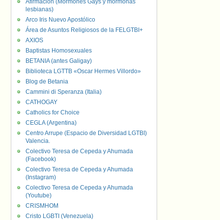
Afirmación (Mormones Gays y mormonas
lesbianas)
Arco Iris Nuevo Apostólico
Área de Asuntos Religiosos de la FELGTBI+
AXIOS
Baptistas Homosexuales
BETANIA (antes Galigay)
Biblioteca LGTTB «Oscar Hermes Villordo»
Blog de Betania
Cammini di Speranza (Italia)
CATHOGAY
Catholics for Choice
CEGLA (Argentina)
Centro Arrupe (Espacio de Diversidad LGTBI)
Valencia.
Colectivo Teresa de Cepeda y Ahumada
(Facebook)
Colectivo Teresa de Cepeda y Ahumada
(Instagram)
Colectivo Teresa de Cepeda y Ahumada
(Youtube)
CRISMHOM
Cristo LGBTI (Venezuela)