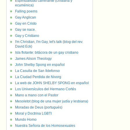
Espiritualidad caminante (cristiana y
ecuménica)
Falling poems
Gay Anglican
Gay en Cristo
Gay se nace.
Gay y Cristiano
I'm Christian, I'm Gay, let's talk (blog del rev.
David Eck)
Isla flotante: bitácora de un gay cristiano
James Alison Theology
John Shelby Spong en español
La Casulla de San Ildefonso
La Ciudad Perdida de Nivorg
La web de JOHN SHELBY SPONG en español
Los Universículos del Hermano Cortés
Mano a mano con el Pastor
Mesoletot (blog de una mujer judía y lesbiana)
Moradas de Deus (portugués)
Moral y Doctrina LGBTI
Mundo Homo
Nuestra Señora de los Homosexuales