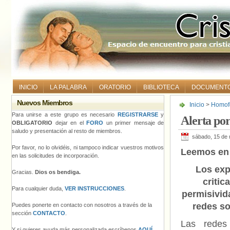
INICIO
LA PALABRA
ORATORIO
BIBLIOTECA
DOCUMENT
Nuevos Miembros
Inicio
>
Homofo
Para unirse a este grupo es necesario
REGISTRARSE
y
Alerta por
OBLIGATORIO
dejar en el
FORO
un primer mensaje de
saludo y presentación al resto de miembros.
sábado, 15 de
Por favor, no lo olvidéis, ni tampoco indicar vuestros motivos
Leemos e
en las solicitudes de incorporación.
Los exp
Gracias.
Dios os bendiga.
critic
Para cualquier duda,
VER INSTRUCCIONES
.
permisivid
redes so
Puedes ponerte en contacto con nosotros a través de la
sección
CONTACTO
.
Las redes 
Y si quieres ayuda más personalizada escríbenos
AQUÍ